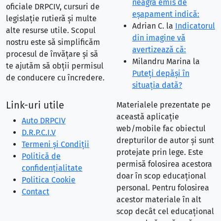
neagră emis de
oficiale DRPCIV, cursuri de
eşapament indică:
legislație rutieră și multe
Adrian C.
la
Indicatorul
alte resurse utile. Scopul
din imagine vă
nostru este să simplificăm
avertizează că:
procesul de învățare și să
Milandru Marina
la
te ajutăm să obții permisul
Puteţi depăşi în
de conducere cu încredere.
situaţia dată?
Link-uri utile
Materialele prezentate pe
această aplicație
Auto DRPCIV
web/mobile fac obiectul
D.R.P.C.I.V
drepturilor de autor și sunt
Termeni și Condiții
protejate prin lege. Este
Politică de
permisă folosirea acestora
confidențialitate
doar în scop educațional
Politica Cookie
personal. Pentru folosirea
Contact
acestor materiale în alt
scop decât cel educațional