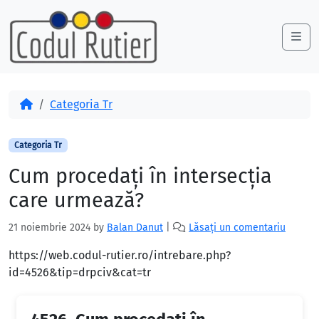
Skip to content
Skip to footer
Me
Acasă
Categoria Tr
Categoria Tr
Cum procedați în intersecția
care urmează?
21 noiembrie 2024
by
Balan Danut
|
Lăsați un comentariu
https://web.codul-rutier.ro/intrebare.php?
id=4526&tip=drpciv&cat=tr