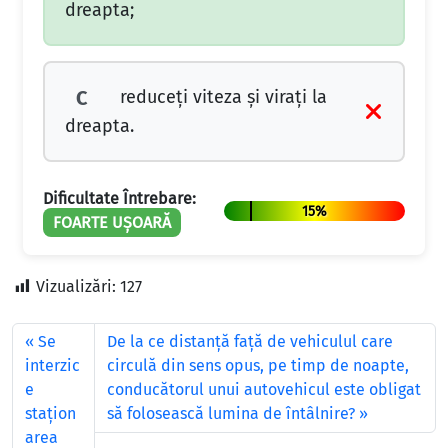
dreapta;
reduceți viteza și virați la
C
dreapta.
Dificultate Întrebare:
15%
FOARTE UȘOARĂ
Vizualizări:
127
Se
De la ce distanţă faţă de vehiculul care
interzic
circulă din sens opus, pe timp de noapte,
e
conducătorul unui autovehicul este obligat
staţion
să folosească lumina de întâlnire?
area