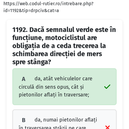
https://web.codul-rutier.ro/intrebare.php?
id=1192&tip=drpciv&cat=a
1192.
Dacă semnalul verde este în
funcţiune, motociclistul are
obligaţia de a ceda trecerea la
schimbarea direcţiei de mers
spre stânga?
da, atât vehiculelor care
A
circulă din sens opus, cât şi
pietonilor aflaţi în traversare;
da, numai pietonilor aflaţi
B
în traversarea străzii pe care