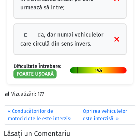
urmează să intre;
da, dar numai vehiculelor
C
care circulă din sens invers.
Dificultate Întrebare:
14%
FOARTE UȘOARĂ
Vizualizări:
177
Conducătorilor de
Oprirea vehiculelor
motociclete le este interzis:
este interzisă:
Lăsați un Comentariu