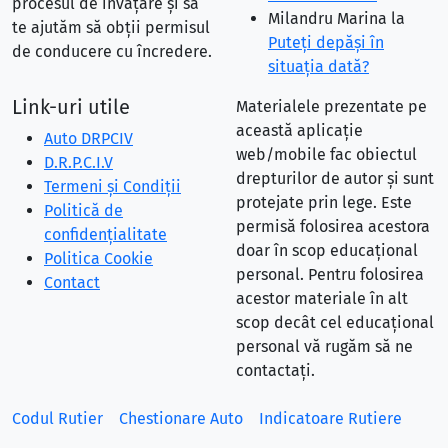
procesul de învățare și să
Milandru Marina
la
te ajutăm să obții permisul
Puteţi depăşi în
de conducere cu încredere.
situaţia dată?
Link-uri utile
Materialele prezentate pe
această aplicație
Auto DRPCIV
web/mobile fac obiectul
D.R.P.C.I.V
drepturilor de autor și sunt
Termeni și Condiții
protejate prin lege. Este
Politică de
permisă folosirea acestora
confidențialitate
doar în scop educațional
Politica Cookie
personal. Pentru folosirea
Contact
acestor materiale în alt
scop decât cel educațional
personal vă rugăm să ne
contactați.
Codul Rutier
Chestionare Auto
Indicatoare Rutiere