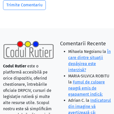
Comentarii Recente
Mihaela Negoianu
la
În
care dintre situaţii
depăşirea este
Codul Rutier
este o
interzisă?
platformă accesibilă pe
MARIA-SILVICA ROBITU
orice dispozitiv, oferind
la
Fumul de culoare
chestionare, întrebările
neagră emis de
oficiale DRPCIV, cursuri de
eşapament indică:
legislație rutieră și multe
Adrian C.
la
Indicatorul
alte resurse utile. Scopul
din imagine vă
nostru este să simplificăm
avertizează că: