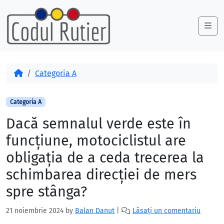
Skip to content
Skip to footer
Me
Acasă
Categoria A
Categoria A
Dacă semnalul verde este în
funcţiune, motociclistul are
obligaţia de a ceda trecerea la
schimbarea direcţiei de mers
spre stânga?
21 noiembrie 2024
by
Balan Danut
|
Lăsați un comentariu