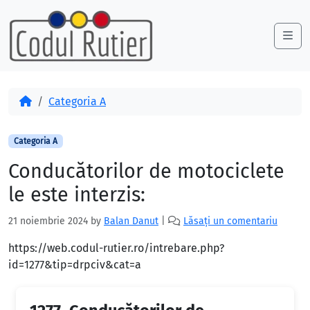
Skip to content
Skip to footer
Me
Acasă
Categoria A
Categoria A
Conducătorilor de motociclete
le este interzis:
21 noiembrie 2024
by
Balan Danut
|
Lăsați un comentariu
https://web.codul-rutier.ro/intrebare.php?
id=1277&tip=drpciv&cat=a