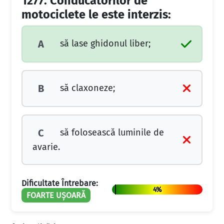
1277.
Conducătorilor de
motociclete le este interzis:
să lase ghidonul liber;
A
să claxoneze;
B
să folosească luminile de
C
avarie.
Dificultate Întrebare:
4%
FOARTE UȘOARĂ