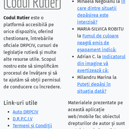
Mihaela Negoianu
la
În
care dintre situaţii
depăşirea este
Codul Rutier
este o
interzisă?
platformă accesibilă pe
MARIA-SILVICA ROBITU
orice dispozitiv, oferind
la
Fumul de culoare
chestionare, întrebările
neagră emis de
oficiale DRPCIV, cursuri de
eşapament indică:
legislație rutieră și multe
Adrian C.
la
Indicatorul
alte resurse utile. Scopul
din imagine vă
nostru este să simplificăm
avertizează că:
procesul de învățare și să
Milandru Marina
la
te ajutăm să obții permisul
Puteţi depăşi în
de conducere cu încredere.
situaţia dată?
Link-uri utile
Materialele prezentate pe
această aplicație
Auto DRPCIV
web/mobile fac obiectul
D.R.P.C.I.V
drepturilor de autor și sunt
Termeni și Condiții