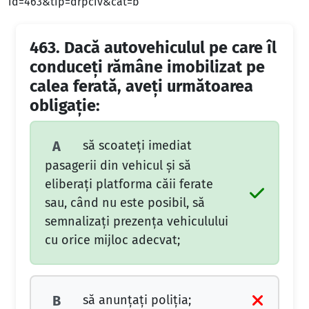
id=463&tip=drpciv&cat=b
463.
Dacă autovehiculul pe care îl
conduceţi rămâne imobilizat pe
calea ferată, aveţi următoarea
obligaţie:
să scoateţi imediat
A
pasagerii din vehicul şi să
eliberaţi platforma căii ferate
sau, când nu este posibil, să
semnalizaţi prezenţa vehiculului
cu orice mijloc adecvat;
să anunţaţi poliţia;
B