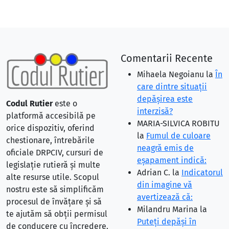
Comentarii Recente
Mihaela Negoianu
la
În
care dintre situaţii
depăşirea este
Codul Rutier
este o
interzisă?
platformă accesibilă pe
MARIA-SILVICA ROBITU
orice dispozitiv, oferind
la
Fumul de culoare
chestionare, întrebările
neagră emis de
oficiale DRPCIV, cursuri de
eşapament indică:
legislație rutieră și multe
Adrian C.
la
Indicatorul
alte resurse utile. Scopul
din imagine vă
nostru este să simplificăm
avertizează că:
procesul de învățare și să
Milandru Marina
la
te ajutăm să obții permisul
Puteţi depăşi în
de conducere cu încredere.