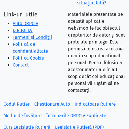
situaţia dată?
Link-uri utile
Materialele prezentate pe
această aplicație
Auto DRPCIV
web/mobile fac obiectul
D.R.P.C.I.V
drepturilor de autor și sunt
Termeni și Condiții
protejate prin lege. Este
Politică de
permisă folosirea acestora
confidențialitate
doar în scop educațional
Politica Cookie
personal. Pentru folosirea
Contact
acestor materiale în alt
scop decât cel educațional
personal vă rugăm să ne
contactați.
Codul Rutier
Chestionare Auto
Indicatoare Rutiere
Mediu de Învățare
Întrebările DRPCIV Explicate
Curs Legislație Rutieră
Legislație Rutieră (PDF)