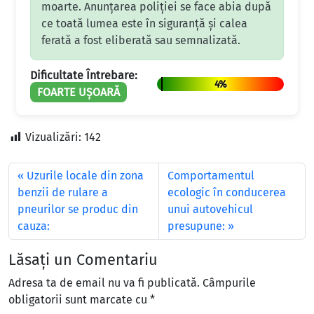
moarte. Anunțarea poliției se face abia după
ce toată lumea este în siguranță și calea
ferată a fost eliberată sau semnalizată.
Dificultate Întrebare:
4%
FOARTE UȘOARĂ
Vizualizări:
142
Uzurile locale din zona
Comportamentul
benzii de rulare a
ecologic în conducerea
pneurilor se produc din
unui autovehicul
cauza:
presupune:
Lăsați un Comentariu
Adresa ta de email nu va fi publicată.
Câmpurile
obligatorii sunt marcate cu
*