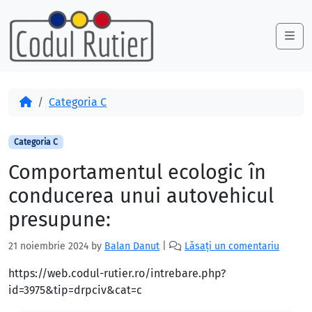
Skip to content
Skip to footer
Me
Acasă
Categoria C
Categoria C
Comportamentul ecologic în
conducerea unui autovehicul
presupune:
21 noiembrie 2024
by
Balan Danut
|
Lăsați un comentariu
https://web.codul-rutier.ro/intrebare.php?
id=3975&tip=drpciv&cat=c