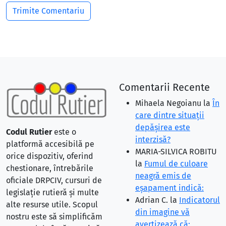
Comentarii Recente
Mihaela Negoianu
la
În
care dintre situaţii
depăşirea este
Codul Rutier
este o
interzisă?
platformă accesibilă pe
MARIA-SILVICA ROBITU
orice dispozitiv, oferind
la
Fumul de culoare
chestionare, întrebările
neagră emis de
oficiale DRPCIV, cursuri de
eşapament indică:
legislație rutieră și multe
Adrian C.
la
Indicatorul
alte resurse utile. Scopul
din imagine vă
nostru este să simplificăm
avertizează că: