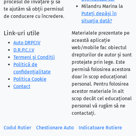
procesul de învățare și să
Milandru Marina
la
te ajutăm să obții permisul
Puteţi depăşi în
de conducere cu încredere.
situaţia dată?
Link-uri utile
Materialele prezentate pe
această aplicație
Auto DRPCIV
web/mobile fac obiectul
D.R.P.C.I.V
drepturilor de autor și sunt
Termeni și Condiții
protejate prin lege. Este
Politică de
permisă folosirea acestora
confidențialitate
doar în scop educațional
Politica Cookie
personal. Pentru folosirea
Contact
acestor materiale în alt
scop decât cel educațional
personal vă rugăm să ne
contactați.
Codul Rutier
Chestionare Auto
Indicatoare Rutiere