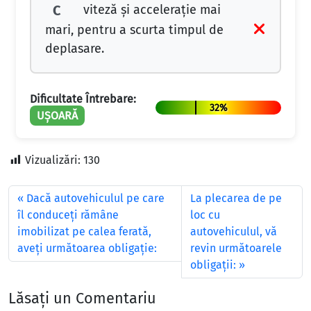
viteză şi acceleraţie mai
C
mari, pentru a scurta timpul de
deplasare.
Dificultate Întrebare:
32%
UȘOARĂ
Vizualizări:
130
Dacă autovehiculul pe care
La plecarea de pe
îl conduceţi rămâne
loc cu
imobilizat pe calea ferată,
autovehiculul, vă
aveţi următoarea obligaţie:
revin următoarele
obligaţii:
Lăsați un Comentariu