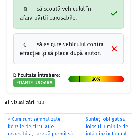
să scoată vehiculul în
B
afara părții carosabile;
să asigure vehiculul contra
C
efracției și să plece după ajutor.
Dificultate Întrebare:
20%
FOARTE UȘOARĂ
Vizualizări:
138
Cum sunt semnalizate
Sunteţi obligat să
benzile de circulaţie
folosiţi luminile de
reversibilă, care vă permit să
întâlnire în timpul