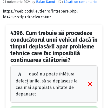
21 noiembrie 2024
by
Balan Danut
|
Lăsați un comentariu
https://web.codul-rutier.ro/intrebare.php?
id=4396&tip=drpciv&cat=tr
4396.
Cum trebuie să procedeze
conducătorul unui vehicul dacă în
timpul deplasării apar probleme
tehnice care fac imposibilă
continuarea călătoriei?
dacă nu poate înlătura
A
defecțiunile, să se deplaseze la
cea mai apropiată unitate de
depanare;