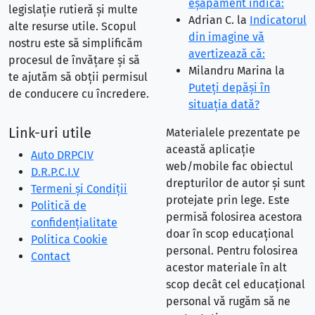
eşapament indică:
legislație rutieră și multe
Adrian C.
la
Indicatorul
alte resurse utile. Scopul
din imagine vă
nostru este să simplificăm
avertizează că:
procesul de învățare și să
Milandru Marina
la
te ajutăm să obții permisul
Puteţi depăşi în
de conducere cu încredere.
situaţia dată?
Link-uri utile
Materialele prezentate pe
această aplicație
Auto DRPCIV
web/mobile fac obiectul
D.R.P.C.I.V
drepturilor de autor și sunt
Termeni și Condiții
protejate prin lege. Este
Politică de
permisă folosirea acestora
confidențialitate
doar în scop educațional
Politica Cookie
personal. Pentru folosirea
Contact
acestor materiale în alt
scop decât cel educațional
personal vă rugăm să ne