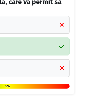
lă, care vă permit să
9%