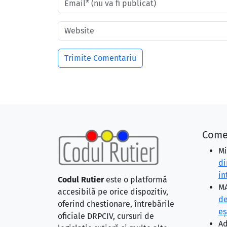
Come
Mi
di
in
Codul Rutier
este o platformă
MA
accesibilă pe orice dispozitiv,
de
oferind chestionare, întrebările
eş
oficiale DRPCIV, cursuri de
Ad