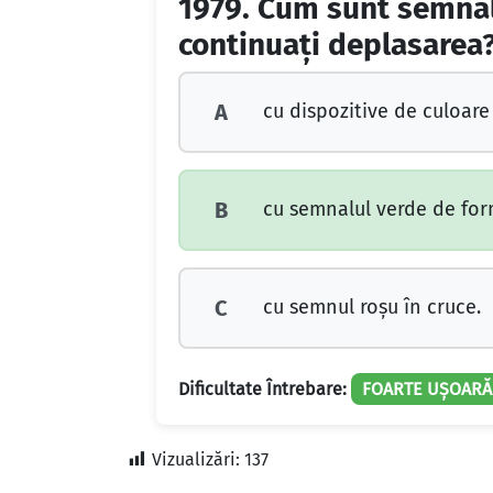
1979.
Cum sunt semnaliz
continuaţi deplasarea
cu dispozitive de culoare
A
cu semnalul verde de forma
B
cu semnul roşu în cruce.
C
Dificultate Întrebare:
FOARTE UȘOARĂ
Vizualizări:
137