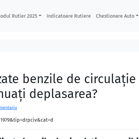
odul Rutier 2025
Indicatoare Rutiere
Chestionare Auto
te benzile de circulaţie 
nuaţi deplasarea?
omentariu
d=1979&tip=drpciv&cat=d