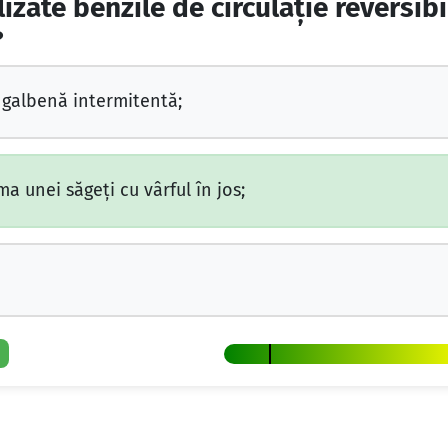
ate benzile de circulaţie reversibi
?
 galbenă intermitentă;
 unei săgeţi cu vârful în jos;