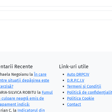
ntarii Recente
Link-uri utile
haela Negoianu
la
În care
Auto DRPCIV
ntre situaţii depăşirea este
D.R.P.C.I.V
terzisă?
Termeni și Condiții
RIA-SILVICA ROBITU
la
Fumul
Politică de confidențiali
 culoare neagră emis de
Politica Cookie
apament indică:
Contact
rian C.
la
Indicatorul din