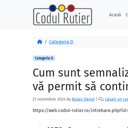
Skip to content
Skip to footer
Acasă
C
Acasă
Categoria D
Categoria D
Cum sunt semnaliza
vă permit să conti
21 noiembrie 2024
by
Balan Danut
|
Lăsați un c
https://web.codul-rutier.ro/intrebare.php?i