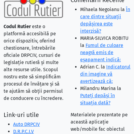
Comentarii Recente
Mihaela Negoianu
la
În
care dintre situaţii
depăşirea este
Codul Rutier
este o
interzisă?
platformă accesibilă pe
MARIA-SILVICA ROBITU
orice dispozitiv, oferind
la
Fumul de culoare
chestionare, întrebările
neagră emis de
oficiale DRPCIV, cursuri de
eşapament indică:
legislație rutieră și multe
Adrian C.
la
Indicatorul
alte resurse utile. Scopul
din imagine vă
nostru este să simplificăm
avertizează că:
procesul de învățare și să
Milandru Marina
la
te ajutăm să obții permisul
Puteţi depăşi în
de conducere cu încredere.
situaţia dată?
Link-uri utile
Materialele prezentate pe
această aplicație
Auto DRPCIV
web/mobile fac obiectul
D.R.P.C.I.V