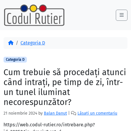
Skip to content
Skip to footer
Me
Acasă
Categoria D
Categoria D
Cum trebuie să procedaţi atunci
când intraţi, pe timp de zi, într-
un tunel iluminat
necorespunzător?
21 noiembrie 2024
by
Balan Danut
|
Lăsați un comentariu
https://web.codul-rutier.ro/intrebare.php?