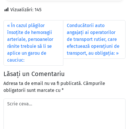
Vizualizări:
145
În cazul plăgilor
Conducătorii auto
însoţite de hemoragii
angajaţi ai operatorilor
arteriale, persoanelor
de transport rutier, care
rănite trebuie să li se
efectuează operaţiuni de
aplice un garou de
transport, au obligaţia:
cauciuc:
Lăsați un Comentariu
Adresa ta de email nu va fi publicată.
Câmpurile
obligatorii sunt marcate cu
*