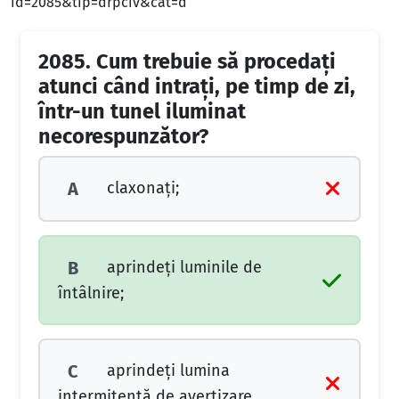
id=2085&tip=drpciv&cat=d
2085.
Cum trebuie să procedaţi
atunci când intraţi, pe timp de zi,
într-un tunel iluminat
necorespunzător?
claxonaţi;
A
aprindeţi luminile de
B
întâlnire;
aprindeţi lumina
C
intermitentă de avertizare.