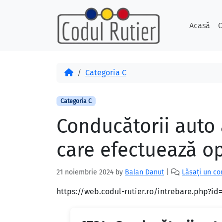
Skip to content
Skip to footer
Acasă
C
Acasă
Categoria C
Categoria C
Conducătorii auto a
care efectuează op
21 noiembrie 2024
by
Balan Danut
|
Lăsați un c
https://web.codul-rutier.ro/intrebare.php?i