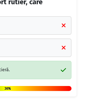
t rutier, care
ieră.
36%