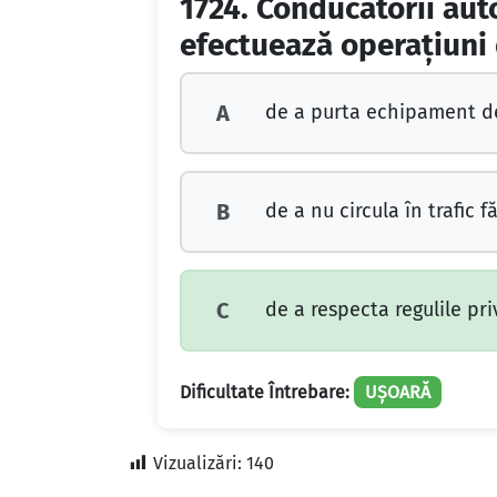
1724.
Conducătorii auto
efectuează operaţiuni 
de a purta echipament de
A
de a nu circula în trafic f
B
de a respecta regulile pri
C
Dificultate Întrebare:
UȘOARĂ
Vizualizări:
140