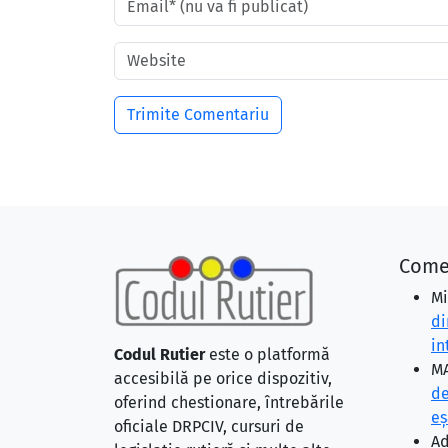
Come
Mi
di
in
Codul Rutier
este o platformă
MA
accesibilă pe orice dispozitiv,
de
oferind chestionare, întrebările
eş
oficiale DRPCIV, cursuri de
Ad