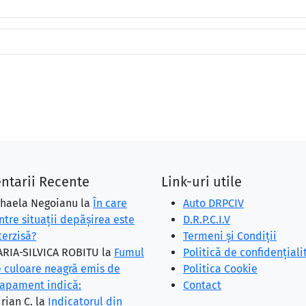
ntarii Recente
Link-uri utile
haela Negoianu
la
În care
Auto DRPCIV
ntre situaţii depăşirea este
D.R.P.C.I.V
terzisă?
Termeni și Condiții
RIA-SILVICA ROBITU
la
Fumul
Politică de confidențiali
 culoare neagră emis de
Politica Cookie
apament indică:
Contact
rian C.
la
Indicatorul din