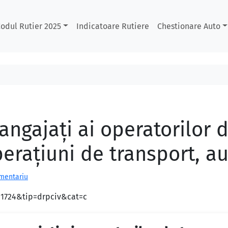
odul Rutier 2025
Indicatoare Rutiere
Chestionare Auto
ngajaţi ai operatorilor d
eraţiuni de transport, au
omentariu
d=1724&tip=drpciv&cat=c