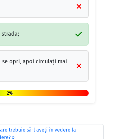
 strada;
se opri, apoi circulați mai
2%
are trebuie să-l aveţi în vedere la
iere?