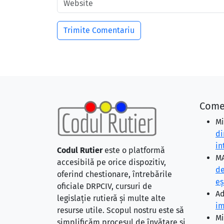
Come
Mi
di
in
Codul Rutier
este o platformă
MA
accesibilă pe orice dispozitiv,
de
oferind chestionare, întrebările
eş
oficiale DRPCIV, cursuri de
Ad
legislație rutieră și multe alte
im
resurse utile. Scopul nostru este să
Mi
simplificăm procesul de învățare și