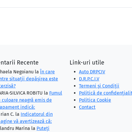
ntarii Recente
Link-uri utile
haela Negoianu
la
În care
Auto DRPCIV
ntre situaţii depăşirea este
D.R.P.C.I.V
terzisă?
Termeni și Condiții
RIA-SILVICA ROBITU
la
Fumul
Politică de confidențiali
 culoare neagră emis de
Politica Cookie
apament indică:
Contact
rian C.
la
Indicatorul din
agine vă avertizează că:
landru Marina
la
Puteţi