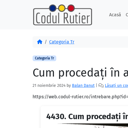
Skip to content
Skip to footer
Acasă
C
Acasă
Categoria Tr
Categoria Tr
Cum procedați în a
21 noiembrie 2024
by
Balan Danut
|
Lăsați un c
https://web.codul-rutier.ro/intrebare.php?i
4430.
Cum procedați în