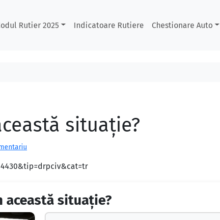
odul Rutier 2025
Indicatoare Rutiere
Chestionare Auto
ceastă situație?
omentariu
d=4430&tip=drpciv&cat=tr
 această situație?