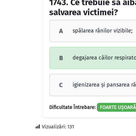
1743.
Ce trebuie să aib
salvarea victimei?
spălarea rănilor vizibile;
A
degajarea căilor respirator
B
igienizarea şi pansarea ră
C
Dificultate Întrebare:
FOARTE UȘOARĂ
Vizualizări:
131