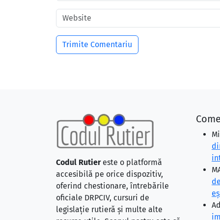
Come
Mi
di
in
Codul Rutier
este o platformă
MA
accesibilă pe orice dispozitiv,
de
oferind chestionare, întrebările
eş
oficiale DRPCIV, cursuri de
Ad
legislație rutieră și multe alte
im