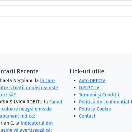
ntarii Recente
Link-uri utile
haela Negoianu
la
În care
Auto DRPCIV
ntre situaţii depăşirea este
D.R.P.C.I.V
terzisă?
Termeni și Condiții
RIA-SILVICA ROBITU
la
Fumul
Politică de confidențiali
 culoare neagră emis de
Politica Cookie
apament indică:
Contact
rian C.
la
Indicatorul din
agine vă avertizează că: