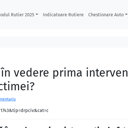
odul Rutier 2025
Indicatoare Rutiere
Chestionare Auto
în vedere prima intervenţi
ctimei?
omentariu
d=1743&tip=drpciv&cat=c