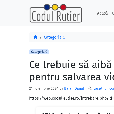
Skip to content
Skip to footer
Acasă
C
Acasă
Categoria C
Categoria C
Ce trebuie să aibă 
pentru salvarea vi
21 noiembrie 2024
by
Balan Danut
|
Lăsați un c
https://web.codul-rutier.ro/intrebare.php?i