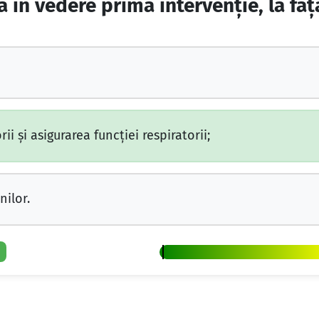
ă în vedere prima intervenţie, la faţ
ii şi asigurarea funcţiei respiratorii;
nilor.