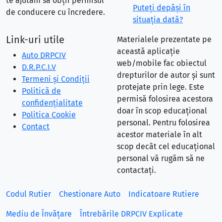
te ajutăm să obții permisul
Puteţi depăşi în
de conducere cu încredere.
situaţia dată?
Link-uri utile
Materialele prezentate pe
această aplicație
Auto DRPCIV
web/mobile fac obiectul
D.R.P.C.I.V
drepturilor de autor și sunt
Termeni și Condiții
protejate prin lege. Este
Politică de
permisă folosirea acestora
confidențialitate
doar în scop educațional
Politica Cookie
personal. Pentru folosirea
Contact
acestor materiale în alt
scop decât cel educațional
personal vă rugăm să ne
contactați.
Codul Rutier
Chestionare Auto
Indicatoare Rutiere
Mediu de Învățare
Întrebările DRPCIV Explicate