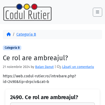
Skip to content
Skip to footer
Me
Acasă
Categoria B
Categoria B
Ce rol are ambreajul?
21 noiembrie 2024
by
Balan Danut
|
Lăsați un comentariu
https://web.codul-rutier.ro/intrebare.php?
id=2490&tip=drpciv&cat=b
2490.
Ce rol are ambreajul?