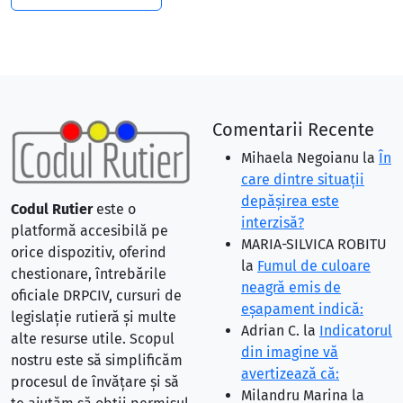
Comentarii Recente
Mihaela Negoianu
la
În
care dintre situaţii
depăşirea este
Codul Rutier
este o
interzisă?
platformă accesibilă pe
MARIA-SILVICA ROBITU
orice dispozitiv, oferind
la
Fumul de culoare
chestionare, întrebările
neagră emis de
oficiale DRPCIV, cursuri de
eşapament indică:
legislație rutieră și multe
Adrian C.
la
Indicatorul
alte resurse utile. Scopul
din imagine vă
nostru este să simplificăm
avertizează că:
procesul de învățare și să
Milandru Marina
la