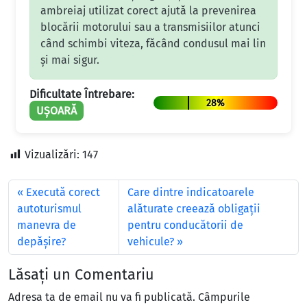
ambreiaj utilizat corect ajută la prevenirea
blocării motorului sau a transmisiilor atunci
când schimbi viteza, făcând condusul mai lin
și mai sigur.
Dificultate Întrebare:
28%
UȘOARĂ
Vizualizări:
147
Execută corect
Care dintre indicatoarele
autoturismul
alăturate creează obligaţii
manevra de
pentru conducătorii de
depăşire?
vehicule?
Lăsați un Comentariu
Adresa ta de email nu va fi publicată.
Câmpurile