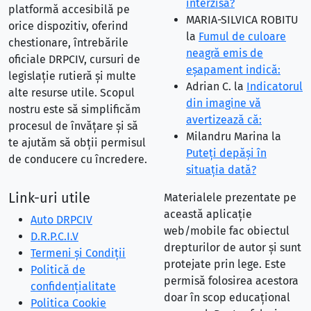
interzisă?
platformă accesibilă pe
MARIA-SILVICA ROBITU
orice dispozitiv, oferind
la
Fumul de culoare
chestionare, întrebările
neagră emis de
oficiale DRPCIV, cursuri de
eşapament indică:
legislație rutieră și multe
Adrian C.
la
Indicatorul
alte resurse utile. Scopul
din imagine vă
nostru este să simplificăm
avertizează că:
procesul de învățare și să
Milandru Marina
la
te ajutăm să obții permisul
Puteţi depăşi în
de conducere cu încredere.
situaţia dată?
Link-uri utile
Materialele prezentate pe
această aplicație
Auto DRPCIV
web/mobile fac obiectul
D.R.P.C.I.V
drepturilor de autor și sunt
Termeni și Condiții
protejate prin lege. Este
Politică de
permisă folosirea acestora
confidențialitate
doar în scop educațional
Politica Cookie