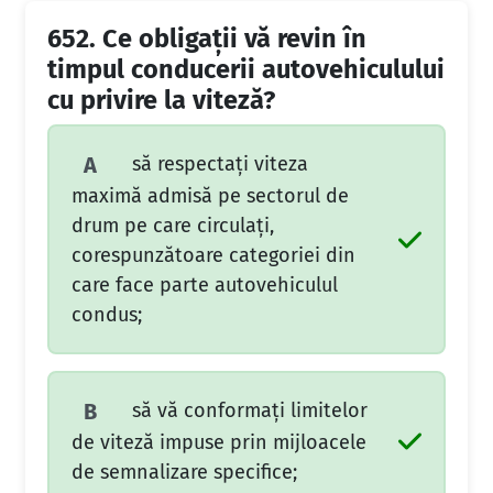
652.
Ce obligaţii vă revin în
timpul conducerii autovehiculului
cu privire la viteză?
să respectaţi viteza
A
maximă admisă pe sectorul de
drum pe care circulaţi,
corespunzătoare categoriei din
care face parte autovehiculul
condus;
să vă conformaţi limitelor
B
de viteză impuse prin mijloacele
de semnalizare specifice;