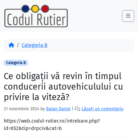
Skip to content
Skip to footer
Me
Acasă
Categoria B
Categoria B
Ce obligaţii vă revin în timpul
conducerii autovehiculului cu
privire la viteză?
21 noiembrie 2024
by
Balan Danut
|
Lăsați un comentariu
https://web.codul-rutier.ro/intrebare.php?
id=652&tip=drpciv&cat=b