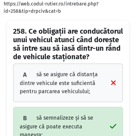
https://web.codul-rutier.ro/intrebare.php?
id=258&tip=drpciv&cat=b
258.
Ce obligaţii are conducătorul
unui vehicul atunci când doreşte
să intre sau să iasă dintr-un rând
de vehicule staţionate?
să se asigure că distanţa
A
dintre vehicule este suficientă
pentru parcarea vehiculului;
să semnalizeze şi să se
B
asigure că poate executa
manevra;