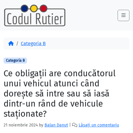
Skip to content
Skip to footer
Me
Acasă
Categoria B
Categoria B
Ce obligaţii are conducătorul
unui vehicul atunci când
doreşte să intre sau să iasă
dintr-un rând de vehicule
staţionate?
21 noiembrie 2024
by
Balan Danut
|
Lăsați un comentariu