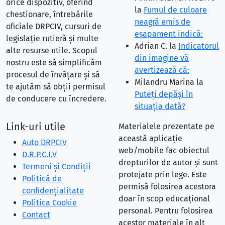
orice dispozitiv, oferind
la
Fumul de culoare
chestionare, întrebările
neagră emis de
oficiale DRPCIV, cursuri de
eşapament indică:
legislație rutieră și multe
Adrian C.
la
Indicatorul
alte resurse utile. Scopul
din imagine vă
nostru este să simplificăm
avertizează că:
procesul de învățare și să
Milandru Marina
la
te ajutăm să obții permisul
Puteţi depăşi în
de conducere cu încredere.
situaţia dată?
Link-uri utile
Materialele prezentate pe
această aplicație
Auto DRPCIV
web/mobile fac obiectul
D.R.P.C.I.V
drepturilor de autor și sunt
Termeni și Condiții
protejate prin lege. Este
Politică de
permisă folosirea acestora
confidențialitate
doar în scop educațional
Politica Cookie
personal. Pentru folosirea
Contact
acestor materiale în alt