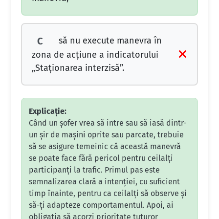
să nu execute manevra în
C
zona de acţiune a indicatorului
„Staţionarea interzisă”.
Explicație:
Când un șofer vrea să intre sau să iasă dintr-
un șir de mașini oprite sau parcate, trebuie
să se asigure temeinic că această manevră
se poate face fără pericol pentru ceilalți
participanți la trafic. Primul pas este
semnalizarea clară a intenției, cu suficient
timp înainte, pentru ca ceilalți să observe și
să-ți adapteze comportamentul. Apoi, ai
obligația să acorzi prioritate tuturor