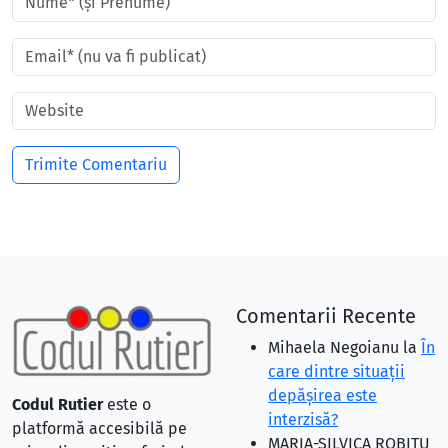
Comentarii Recente
Mihaela Negoianu
la
În
care dintre situaţii
depăşirea este
Codul Rutier
este o
interzisă?
platformă accesibilă pe
MARIA-SILVICA ROBITU