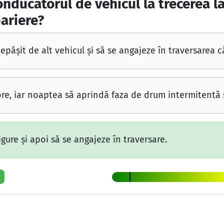
onducătorul de vehicul la trecerea la
ariere?
păşit de alt vehicul şi să se angajeze în traversarea că
e, iar noaptea să aprindă faza de drum intermitentă ş
igure şi apoi să se angajeze în traversare.