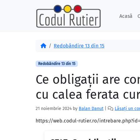
Skip to content
Skip to footer
Acasă
C
Acasă
Redobândire 13 din 15
Redobândire 13 din 15
Ce obligaţii are co
cu calea ferata cu
21 noiembrie 2024
by
Balan Danut
|
Lăsați un c
https://web.codul-rutier.ro/intrebare.php?i