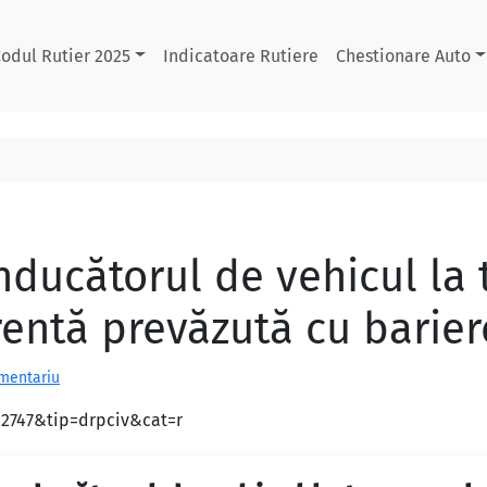
odul Rutier 2025
Indicatoare Rutiere
Chestionare Auto
nducătorul de vehicul la 
rentă prevăzută cu barier
omentariu
d=2747&tip=drpciv&cat=r