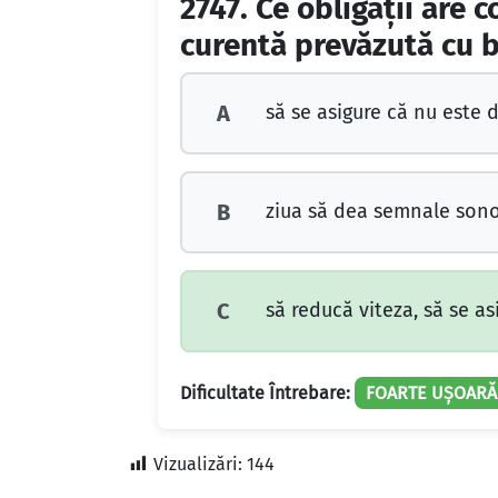
2747.
Ce obligaţii are c
curentă prevăzută cu b
să se asigure că nu este de
A
ziua să dea semnale sonor
B
să reducă viteza, să se as
C
Dificultate Întrebare:
FOARTE UȘOARĂ
Vizualizări:
144