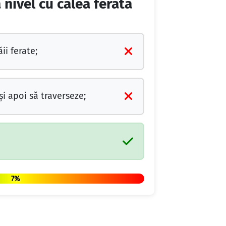
 nivel cu calea ferata
ii ferate;
i apoi să traverseze;
7%