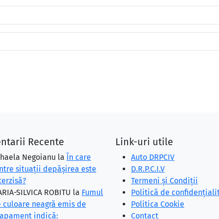
ntarii Recente
Link-uri utile
haela Negoianu
la
În care
Auto DRPCIV
ntre situaţii depăşirea este
D.R.P.C.I.V
terzisă?
Termeni și Condiții
RIA-SILVICA ROBITU
la
Fumul
Politică de confidențiali
 culoare neagră emis de
Politica Cookie
apament indică:
Contact