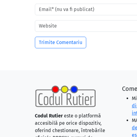
Come
Mi
di
in
Codul Rutier
este o platformă
MA
accesibilă pe orice dispozitiv,
de
oferind chestionare, întrebările
eş