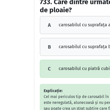
733.
Care dintre următo
de ploaie?
carosabilul cu suprafaţa a
A
carosabilul cu suprafaţa 
B
carosabilul cu piatră cubi
C
Explicație:
Cel mai periculos tip de carosabil în
este neregulată, alunecoasă și nu p
sau poate crea un strat subțire care 