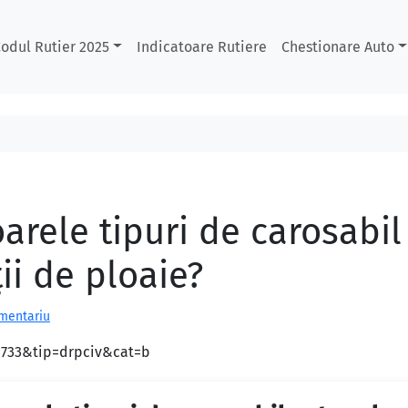
odul Rutier 2025
Indicatoare Rutiere
Chestionare Auto
arele tipuri de carosabil
ii de ploaie?
omentariu
d=733&tip=drpciv&cat=b