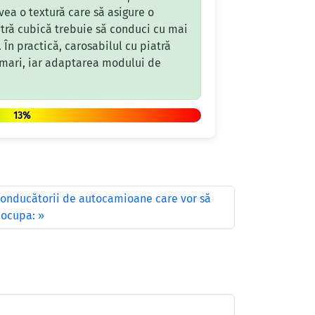
vea o textură care să asigure o
atră cubică trebuie să conduci cu mai
 În practică, carosabilul cu piatră
i mari, iar adaptarea modului de
13%
 conducătorii de autocamioane care vor să
r ocupa: