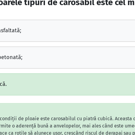
arele tipuri de carosabil este cel ma
sfaltată;
betonată;
că.
 condiții de ploaie este carosabilul cu piatră cubică. Aceasta
ermite o aderență bună a anvelopelor, mai ales când este um
face ca roțile să alunece ușor, crescând riscul de derapaj sau 