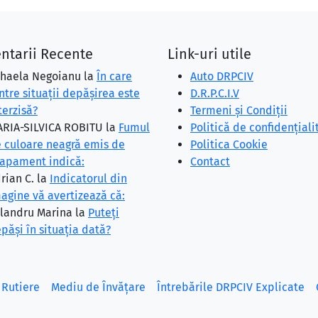
ntarii Recente
Link-uri utile
haela Negoianu
la
În care
Auto DRPCIV
ntre situaţii depăşirea este
D.R.P.C.I.V
terzisă?
Termeni și Condiții
RIA-SILVICA ROBITU
la
Fumul
Politică de confidențiali
 culoare neagră emis de
Politica Cookie
apament indică:
Contact
rian C.
la
Indicatorul din
agine vă avertizează că:
landru Marina
la
Puteţi
păşi în situaţia dată?
 Rutiere
Mediu de Învățare
Întrebările DRPCIV Explicate