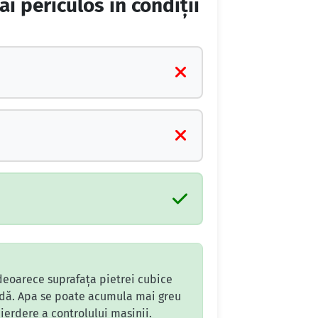
i periculos în condiţii
 deoarece suprafața pietrei cubice
edă. Apa se poate acumula mai greu
pierdere a controlului mașinii.