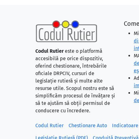
Come
Mi
di
in
Codul Rutier
este o platformă
MA
accesibilă pe orice dispozitiv,
de
oferind chestionare, întrebările
eş
oficiale DRPCIV, cursuri de
Ad
legislație rutieră și multe alte
im
resurse utile. Scopul nostru este să
Mi
simplificăm procesul de învățare și
de
să te ajutăm să obții permisul de
conducere cu încredere.
Codul Rutier
Chestionare Auto
Indicatoare
Legislație Rutieră (PDF)
Conduită Preventivă