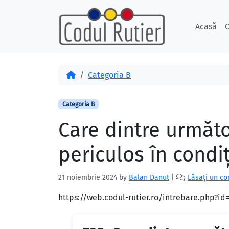
Skip to content
Skip to footer
Acasă
C
Acasă
Categoria B
Categoria B
Care dintre următo
periculos în condiţ
21 noiembrie 2024
by
Balan Danut
|
Lăsați un c
https://web.codul-rutier.ro/intrebare.php?i