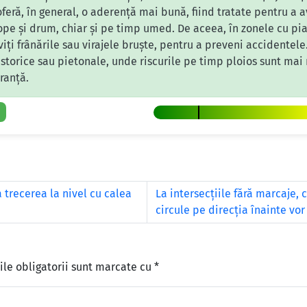
feră, în general, o aderență mai bună, fiind tratate pentru a a
ope și drum, chiar și pe timp umed. De aceea, în zonele cu pi
viți frânările sau virajele bruște, pentru a preveni accidentele.
 istorice sau pietonale, unde riscurile pe timp ploios sunt ma
ranță.
 trecerea la nivel cu calea
La intersecţiile fără marcaje,
circule pe direcţia înainte vo
le obligatorii sunt marcate cu
*