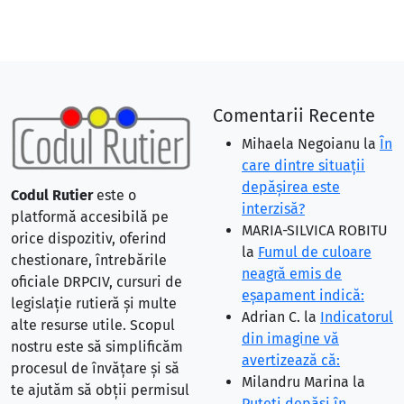
Comentarii Recente
Mihaela Negoianu
la
În
care dintre situaţii
depăşirea este
Codul Rutier
este o
interzisă?
platformă accesibilă pe
MARIA-SILVICA ROBITU
orice dispozitiv, oferind
la
Fumul de culoare
chestionare, întrebările
neagră emis de
oficiale DRPCIV, cursuri de
eşapament indică:
legislație rutieră și multe
Adrian C.
la
Indicatorul
alte resurse utile. Scopul
din imagine vă
nostru este să simplificăm
avertizează că:
procesul de învățare și să
Milandru Marina
la
te ajutăm să obții permisul
Puteţi depăşi în