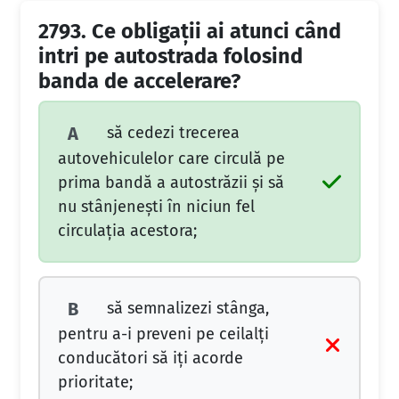
2793.
Ce obligaţii ai atunci când
intri pe autostrada folosind
banda de accelerare?
să cedezi trecerea
A
autovehiculelor care circulă pe
prima bandă a autostrăzii şi să
nu stânjeneşti în niciun fel
circulaţia acestora;
să semnalizezi stânga,
B
pentru a-i preveni pe ceilalţi
conducători să iţi acorde
prioritate;