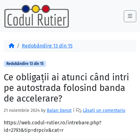
Skip to content
Skip to footer
Me
Acasă
Redobândire 13 din 15
Redobândire 13 din 15
Ce obligaţii ai atunci când intri
pe autostrada folosind banda
de accelerare?
21 noiembrie 2024
by
Balan Danut
|
Lăsați un comentariu
https://web.codul-rutier.ro/intrebare.php?
id=2793&tip=drpciv&cat=r