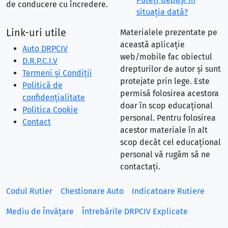
de conducere cu încredere.
situaţia dată?
Link-uri utile
Materialele prezentate pe
această aplicație
Auto DRPCIV
web/mobile fac obiectul
D.R.P.C.I.V
drepturilor de autor și sunt
Termeni și Condiții
protejate prin lege. Este
Politică de
permisă folosirea acestora
confidențialitate
doar în scop educațional
Politica Cookie
personal. Pentru folosirea
Contact
acestor materiale în alt
scop decât cel educațional
personal vă rugăm să ne
contactați.
Codul Rutier
Chestionare Auto
Indicatoare Rutiere
Mediu de Învățare
Întrebările DRPCIV Explicate