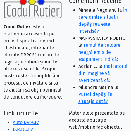
Comentarii Recente
Mihaela Negoianu
la
În
care dintre situaţii
depăşirea este
Codul Rutier
este o
interzisă?
platformă accesibilă pe
MARIA-SILVICA ROBITU
orice dispozitiv, oferind
la
Fumul de culoare
chestionare, întrebările
neagră emis de
oficiale DRPCIV, cursuri de
eşapament indică:
legislație rutieră și multe
Adrian C.
la
Indicatorul
alte resurse utile. Scopul
din imagine vă
nostru este să simplificăm
avertizează că:
procesul de învățare și să
Milandru Marina
la
te ajutăm să obții permisul
Puteţi depăşi în
de conducere cu încredere.
situaţia dată?
Link-uri utile
Materialele prezentate pe
această aplicație
Auto DRPCIV
web/mobile fac obiectul
D.R.P.C.I.V