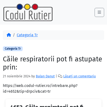
Skip to content
Skip to footer
Me
Acasă
Categoria Tr
Categoria Tr
Căile respiratorii pot fi astupate
prin:
21 noiembrie 2024
by
Balan Danut
|
Lăsați un comentariu
https://web.codul-rutier.ro/intrebare.php?
id=4652&tip=drpciv&cat=tr