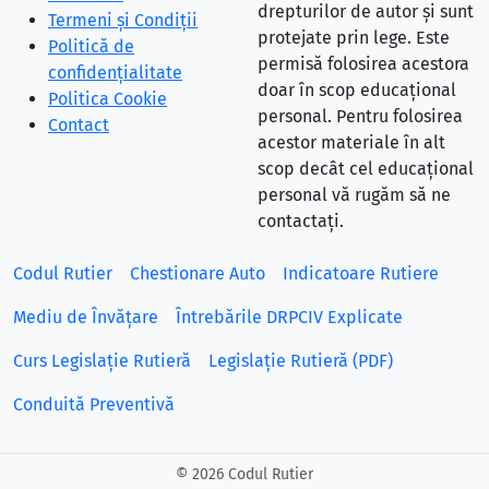
drepturilor de autor și sunt
Termeni și Condiții
protejate prin lege. Este
Politică de
permisă folosirea acestora
confidențialitate
doar în scop educațional
Politica Cookie
personal. Pentru folosirea
Contact
acestor materiale în alt
scop decât cel educațional
personal vă rugăm să ne
contactați.
Codul Rutier
Chestionare Auto
Indicatoare Rutiere
Mediu de Învățare
Întrebările DRPCIV Explicate
Curs Legislație Rutieră
Legislație Rutieră (PDF)
Conduită Preventivă
©
2026 Codul Rutier