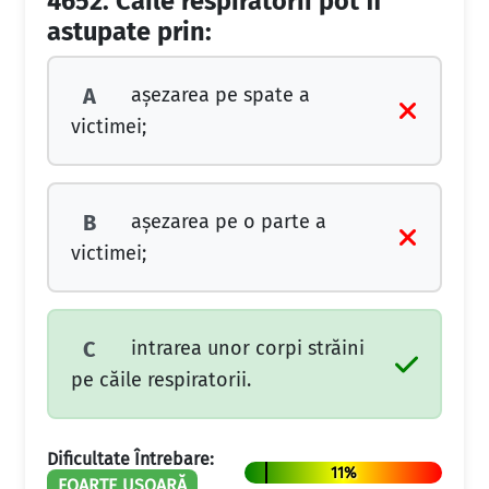
4652.
Căile respiratorii pot fi
astupate prin:
așezarea pe spate a
A
victimei;
așezarea pe o parte a
B
victimei;
intrarea unor corpi străini
C
pe căile respiratorii.
Dificultate Întrebare:
11%
FOARTE UȘOARĂ