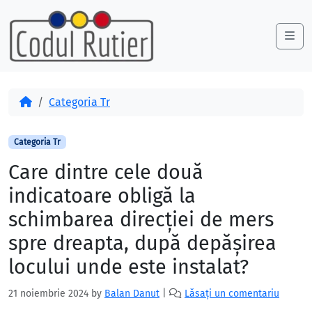
Skip to content
Skip to footer
Me
Acasă
Categoria Tr
Categoria Tr
Care dintre cele două
indicatoare obligă la
schimbarea direcției de mers
spre dreapta, după depășirea
locului unde este instalat?
21 noiembrie 2024
by
Balan Danut
|
Lăsați un comentariu