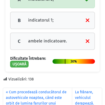
indicatorul 1;
B
ambele indicatoare.
C
Dificultate Întrebare:
30%
UȘOARĂ
Vizualizări:
138
Cum procedează conducătorul de
La frânare,
autovehicule noaptea, când este
vehiculul
orbit de lumina farurilor unui
derapează.