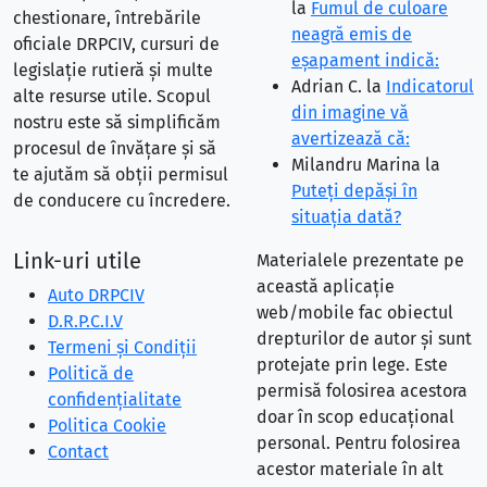
la
Fumul de culoare
chestionare, întrebările
neagră emis de
oficiale DRPCIV, cursuri de
eşapament indică:
legislație rutieră și multe
Adrian C.
la
Indicatorul
alte resurse utile. Scopul
din imagine vă
nostru este să simplificăm
avertizează că:
procesul de învățare și să
Milandru Marina
la
te ajutăm să obții permisul
Puteţi depăşi în
de conducere cu încredere.
situaţia dată?
Link-uri utile
Materialele prezentate pe
această aplicație
Auto DRPCIV
web/mobile fac obiectul
D.R.P.C.I.V
drepturilor de autor și sunt
Termeni și Condiții
protejate prin lege. Este
Politică de
permisă folosirea acestora
confidențialitate
doar în scop educațional
Politica Cookie
personal. Pentru folosirea
Contact
acestor materiale în alt