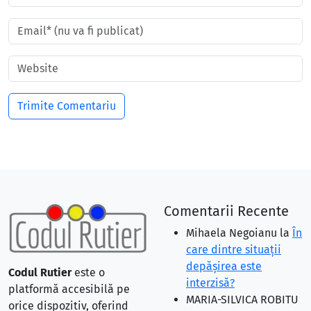
Comentarii Recente
Mihaela Negoianu
la
În
care dintre situaţii
depăşirea este
Codul Rutier
este o
interzisă?
platformă accesibilă pe
MARIA-SILVICA ROBITU
orice dispozitiv, oferind