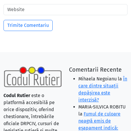
Comentarii Recente
Mihaela Negoianu
la
În
care dintre situaţii
depăşirea este
Codul Rutier
este o
interzisă?
platformă accesibilă pe
MARIA-SILVICA ROBITU
orice dispozitiv, oferind
la
Fumul de culoare
chestionare, întrebările
neagră emis de
oficiale DRPCIV, cursuri de
eşapament indică:
legislație rutieră și multe