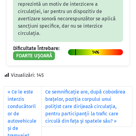
reprezintă un motiv de interzicere a
circulației, iar pentru un dispozitiv de
avertizare sonoră necorespunzător se aplică
sancțiuni specifice, dar nu se interzice
circulația.
Dificultate Întrebare:
14%
FOARTE UȘOARĂ
Vizualizări:
145
Ce le este
Ce semnificaţie are, după coborârea
interzis
braţelor, poziţia corpului unui
conducătoril
poliţist care dirijează circulaţia,
or de
pentru participanţii la trafic care
autovehicule
circulă din faţa şi spatele său?
şi de
tramvaie?