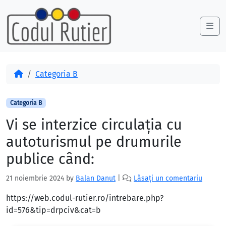
Skip to content
Skip to footer
Me
Acasă
Categoria B
Categoria B
Vi se interzice circulaţia cu
autoturismul pe drumurile
publice când:
21 noiembrie 2024
by
Balan Danut
|
Lăsați un comentariu
https://web.codul-rutier.ro/intrebare.php?
id=576&tip=drpciv&cat=b