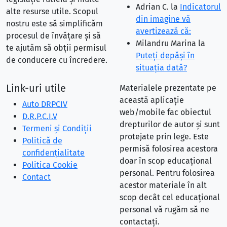
Adrian C.
la
Indicatorul
alte resurse utile. Scopul
din imagine vă
nostru este să simplificăm
avertizează că:
procesul de învățare și să
Milandru Marina
la
te ajutăm să obții permisul
Puteţi depăşi în
de conducere cu încredere.
situaţia dată?
Link-uri utile
Materialele prezentate pe
această aplicație
Auto DRPCIV
web/mobile fac obiectul
D.R.P.C.I.V
drepturilor de autor și sunt
Termeni și Condiții
protejate prin lege. Este
Politică de
permisă folosirea acestora
confidențialitate
doar în scop educațional
Politica Cookie
personal. Pentru folosirea
Contact
acestor materiale în alt
scop decât cel educațional
personal vă rugăm să ne
contactați.