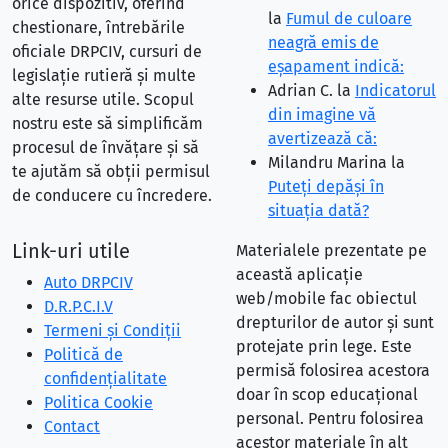
orice dispozitiv, oferind
la
Fumul de culoare
chestionare, întrebările
neagră emis de
oficiale DRPCIV, cursuri de
eşapament indică:
legislație rutieră și multe
Adrian C.
la
Indicatorul
alte resurse utile. Scopul
din imagine vă
nostru este să simplificăm
avertizează că:
procesul de învățare și să
Milandru Marina
la
te ajutăm să obții permisul
Puteţi depăşi în
de conducere cu încredere.
situaţia dată?
Link-uri utile
Materialele prezentate pe
această aplicație
Auto DRPCIV
web/mobile fac obiectul
D.R.P.C.I.V
drepturilor de autor și sunt
Termeni și Condiții
protejate prin lege. Este
Politică de
permisă folosirea acestora
confidențialitate
doar în scop educațional
Politica Cookie
personal. Pentru folosirea
Contact
acestor materiale în alt