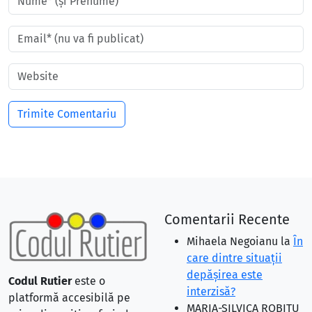
Comentarii Recente
Mihaela Negoianu
la
În
care dintre situaţii
depăşirea este
Codul Rutier
este o
interzisă?
platformă accesibilă pe
MARIA-SILVICA ROBITU