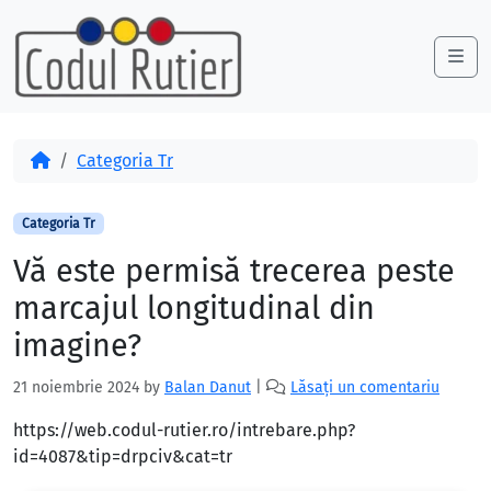
Skip to content
Skip to footer
Me
Acasă
Categoria Tr
Categoria Tr
Vă este permisă trecerea peste
marcajul longitudinal din
imagine?
21 noiembrie 2024
by
Balan Danut
|
Lăsați un comentariu
https://web.codul-rutier.ro/intrebare.php?
id=4087&tip=drpciv&cat=tr