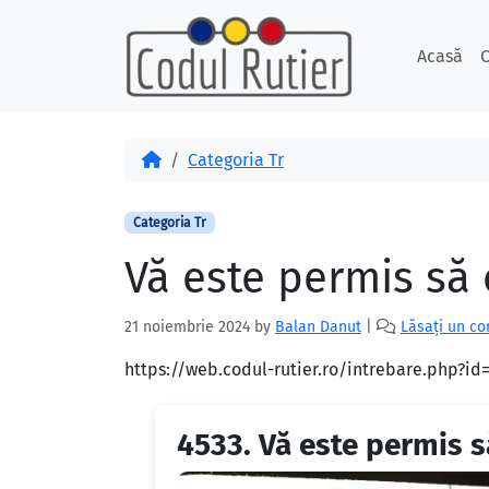
Skip to content
Skip to footer
Acasă
C
Acasă
Categoria Tr
Categoria Tr
Vă este permis să c
21 noiembrie 2024
by
Balan Danut
|
Lăsați un c
https://web.codul-rutier.ro/intrebare.php?i
4533.
Vă este permis să