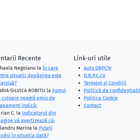
ntarii Recente
Link-uri utile
haela Negoianu
la
În care
Auto DRPCIV
ntre situaţii depăşirea este
D.R.P.C.I.V
terzisă?
Termeni și Condiții
RIA-SILVICA ROBITU
la
Fumul
Politică de confidențiali
 culoare neagră emis de
Politica Cookie
apament indică:
Contact
rian C.
la
Indicatorul din
agine vă avertizează că:
landru Marina
la
Puteţi
păşi în situaţia dată?