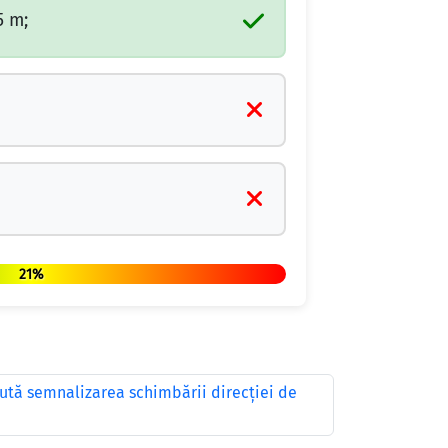
5 m;
21%
ută semnalizarea schimbării direcţiei de