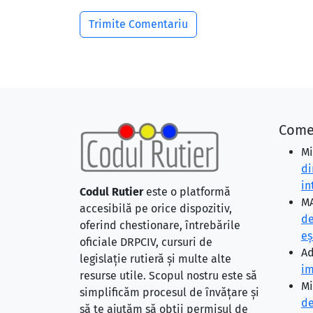
Come
Mi
di
in
Codul Rutier
este o platformă
MA
accesibilă pe orice dispozitiv,
de
oferind chestionare, întrebările
eş
oficiale DRPCIV, cursuri de
Ad
legislație rutieră și multe alte
im
resurse utile. Scopul nostru este să
Mi
simplificăm procesul de învățare și
de
să te ajutăm să obții permisul de