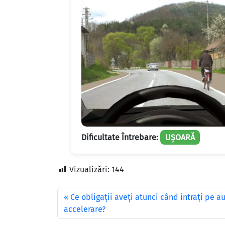
Dificultate Întrebare:
UȘOARĂ
Vizualizări:
144
Ce obligaţii aveţi atunci când intraţi pe 
accelerare?