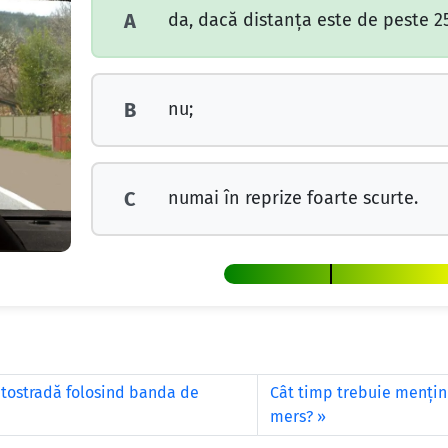
da, dacă distanța este de peste 2
A
nu;
B
numai în reprize foarte scurte.
C
autostradă folosind banda de
Cât timp trebuie menţin
mers?