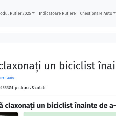
odul Rutier 2025
Indicatoare Rutiere
Chestionare Auto
laxonați un biciclist îna
omentariu
d=4533&tip=drpciv&cat=tr
 claxonați un biciclist înainte de a