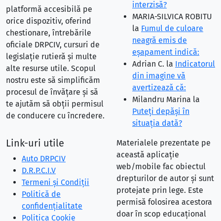
interzisă?
platformă accesibilă pe
MARIA-SILVICA ROBITU
orice dispozitiv, oferind
la
Fumul de culoare
chestionare, întrebările
neagră emis de
oficiale DRPCIV, cursuri de
eşapament indică:
legislație rutieră și multe
Adrian C.
la
Indicatorul
alte resurse utile. Scopul
din imagine vă
nostru este să simplificăm
avertizează că:
procesul de învățare și să
Milandru Marina
la
te ajutăm să obții permisul
Puteţi depăşi în
de conducere cu încredere.
situaţia dată?
Link-uri utile
Materialele prezentate pe
această aplicație
Auto DRPCIV
web/mobile fac obiectul
D.R.P.C.I.V
drepturilor de autor și sunt
Termeni și Condiții
protejate prin lege. Este
Politică de
permisă folosirea acestora
confidențialitate
doar în scop educațional
Politica Cookie