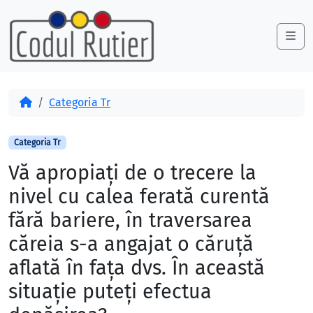
Skip to content
Skip to footer
Me
Acasă
Categoria Tr
Categoria Tr
Vă apropiați de o trecere la
nivel cu calea ferată curentă
fără bariere, în traversarea
căreia s-a angajat o căruță
aflată în fața dvs. În această
situație puteți efectua