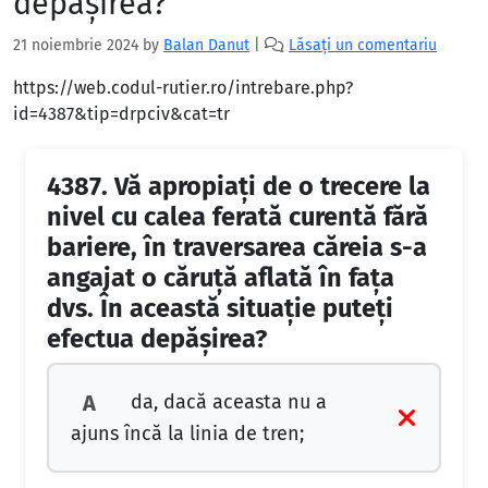
depășirea?
21 noiembrie 2024
by
Balan Danut
|
Lăsați un comentariu
https://web.codul-rutier.ro/intrebare.php?
id=4387&tip=drpciv&cat=tr
4387.
Vă apropiați de o trecere la
nivel cu calea ferată curentă fără
bariere, în traversarea căreia s-a
angajat o căruță aflată în fața
dvs. În această situație puteți
efectua depășirea?
da, dacă aceasta nu a
A
ajuns încă la linia de tren;