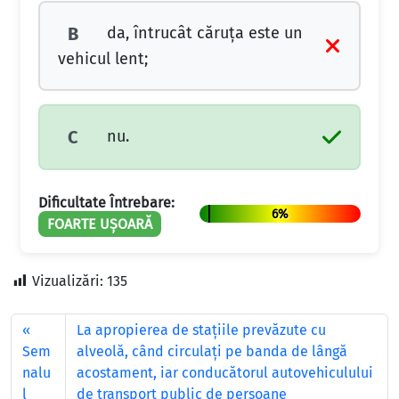
da, întrucât căruța este un
B
vehicul lent;
nu.
C
Dificultate Întrebare:
6%
FOARTE UȘOARĂ
Vizualizări:
135
La apropierea de staţiile prevăzute cu
Sem
alveolă, când circulaţi pe banda de lângă
nalu
acostament, iar conducătorul autovehiculului
l
de transport public de persoane