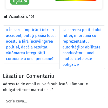
UȘOARĂ
Vizualizări:
161
În cazul implicării într-un
La cererea poliţistului
accident, puteţi părăsi locul
rutier, împreună cu
acestuia fără încuviinţarea
reprezentantul
poliţiei, dacă a rezultat
autorităţilor abilitate,
vătămarea integrităţii
conducătorul unei
corporale a unei persoane?
motociclete este
obligat:
Lăsați un Comentariu
Adresa ta de email nu va fi publicată.
Câmpurile
obligatorii sunt marcate cu
*