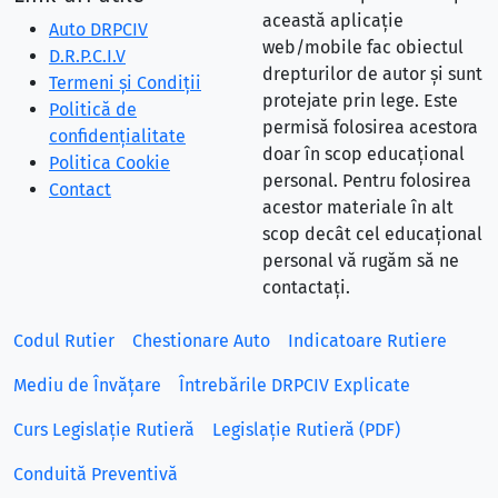
această aplicație
Auto DRPCIV
web/mobile fac obiectul
D.R.P.C.I.V
drepturilor de autor și sunt
Termeni și Condiții
protejate prin lege. Este
Politică de
permisă folosirea acestora
confidențialitate
doar în scop educațional
Politica Cookie
personal. Pentru folosirea
Contact
acestor materiale în alt
scop decât cel educațional
personal vă rugăm să ne
contactați.
Codul Rutier
Chestionare Auto
Indicatoare Rutiere
Mediu de Învățare
Întrebările DRPCIV Explicate
Curs Legislație Rutieră
Legislație Rutieră (PDF)
Conduită Preventivă