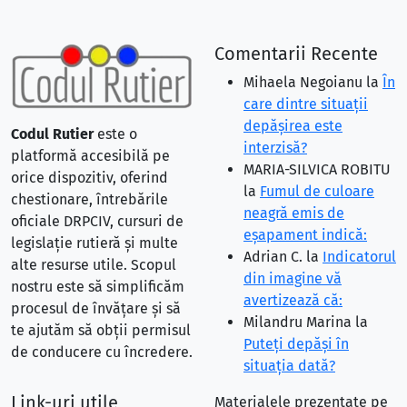
Comentarii Recente
Mihaela Negoianu
la
În
care dintre situaţii
depăşirea este
Codul Rutier
este o
interzisă?
platformă accesibilă pe
MARIA-SILVICA ROBITU
orice dispozitiv, oferind
la
Fumul de culoare
chestionare, întrebările
neagră emis de
oficiale DRPCIV, cursuri de
eşapament indică:
legislație rutieră și multe
Adrian C.
la
Indicatorul
alte resurse utile. Scopul
din imagine vă
nostru este să simplificăm
avertizează că:
procesul de învățare și să
Milandru Marina
la
te ajutăm să obții permisul
Puteţi depăşi în
de conducere cu încredere.
situaţia dată?
Link-uri utile
Materialele prezentate pe