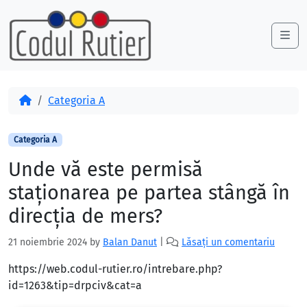
Skip to content
Skip to footer
Me
Acasă
Categoria A
Categoria A
Unde vă este permisă
staţionarea pe partea stângă în
direcţia de mers?
21 noiembrie 2024
by
Balan Danut
|
Lăsați un comentariu
https://web.codul-rutier.ro/intrebare.php?
id=1263&tip=drpciv&cat=a