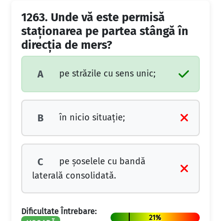
1263.
Unde vă este permisă
staţionarea pe partea stângă în
direcţia de mers?
pe străzile cu sens unic;
A
în nicio situaţie;
B
pe şoselele cu bandă
C
laterală consolidată.
Dificultate Întrebare:
21%