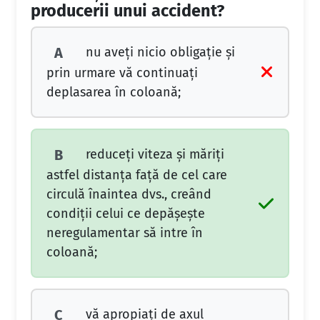
producerii unui accident?
nu aveți nicio obligație și
A
prin urmare vă continuați
deplasarea în coloană;
reduceți viteza și măriți
B
astfel distanța față de cel care
circulă înaintea dvs., creând
condiții celui ce depășește
neregulamentar să intre în
coloană;
vă apropiați de axul
C