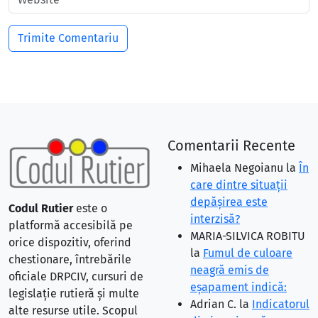
Comentarii Recente
Mihaela Negoianu
la
În
care dintre situaţii
depăşirea este
Codul Rutier
este o
interzisă?
platformă accesibilă pe
MARIA-SILVICA ROBITU
orice dispozitiv, oferind
la
Fumul de culoare
chestionare, întrebările
neagră emis de
oficiale DRPCIV, cursuri de
eşapament indică:
legislație rutieră și multe
Adrian C.
la
Indicatorul
alte resurse utile. Scopul