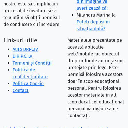
din imagine vă
nostru este să simplificăm
avertizează că:
procesul de învățare și să
Milandru Marina
la
te ajutăm să obții permisul
Puteţi depăşi în
de conducere cu încredere.
situaţia dată?
Link-uri utile
Materialele prezentate pe
această aplicație
Auto DRPCIV
web/mobile fac obiectul
D.R.P.C.I.V
drepturilor de autor și sunt
Termeni și Condiții
protejate prin lege. Este
Politică de
permisă folosirea acestora
confidențialitate
doar în scop educațional
Politica Cookie
personal. Pentru folosirea
Contact
acestor materiale în alt
scop decât cel educațional
personal vă rugăm să ne
contactați.