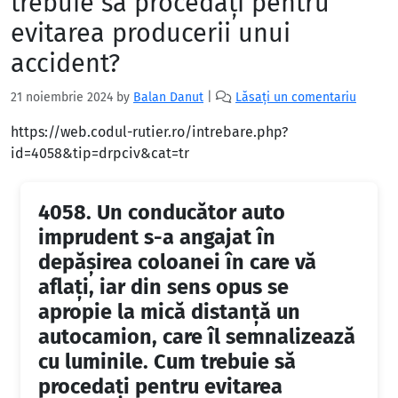
trebuie să procedați pentru
evitarea producerii unui
accident?
21 noiembrie 2024
by
Balan Danut
|
Lăsați un comentariu
https://web.codul-rutier.ro/intrebare.php?
id=4058&tip=drpciv&cat=tr
4058.
Un conducător auto
imprudent s-a angajat în
depășirea coloanei în care vă
aflați, iar din sens opus se
apropie la mică distanță un
autocamion, care îl semnalizează
cu luminile. Cum trebuie să
procedați pentru evitarea