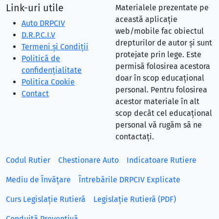
Link-uri utile
Materialele prezentate pe
această aplicație
Auto DRPCIV
web/mobile fac obiectul
D.R.P.C.I.V
drepturilor de autor și sunt
Termeni și Condiții
protejate prin lege. Este
Politică de
permisă folosirea acestora
confidențialitate
doar în scop educațional
Politica Cookie
personal. Pentru folosirea
Contact
acestor materiale în alt
scop decât cel educațional
personal vă rugăm să ne
contactați.
Codul Rutier
Chestionare Auto
Indicatoare Rutiere
Mediu de Învățare
Întrebările DRPCIV Explicate
Curs Legislație Rutieră
Legislație Rutieră (PDF)
Conduită Preventivă