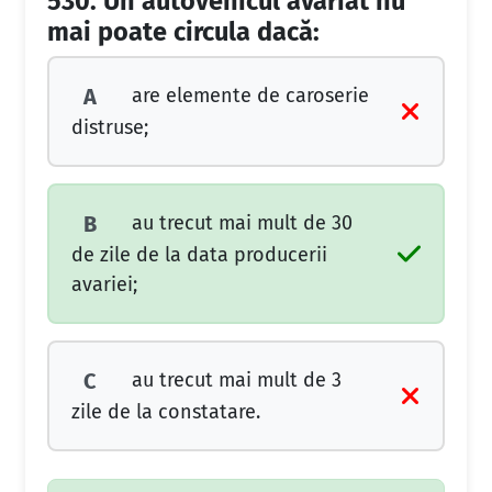
530.
Un autovehicul avariat nu
mai poate circula dacă:
are elemente de caroserie
A
distruse;
au trecut mai mult de 30
B
de zile de la data producerii
avariei;
au trecut mai mult de 3
C
zile de la constatare.