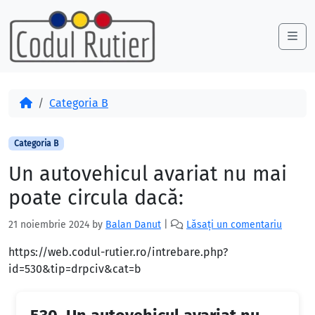
Skip to content
Skip to footer
Me
Acasă
Categoria B
Categoria B
Un autovehicul avariat nu mai
poate circula dacă:
21 noiembrie 2024
by
Balan Danut
|
Lăsați un comentariu
https://web.codul-rutier.ro/intrebare.php?
id=530&tip=drpciv&cat=b