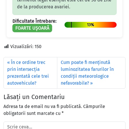
de la producerea avariei.
Dificultate Întrebare:
13%
FOARTE UȘOARĂ
Vizualizări:
150
În ce ordine trec
Cum poate fi menţinută
prin intersecția
luminozitatea farurilor în
prezentată cele trei
condiţii meteorologice
autovehicule?
nefavorabile?
Lăsați un Comentariu
Adresa ta de email nu va fi publicată.
Câmpurile
obligatorii sunt marcate cu
*