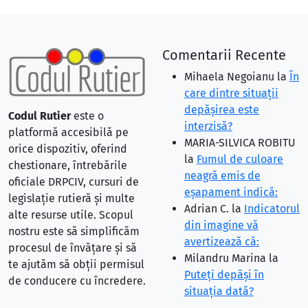
Comentarii Recente
Mihaela Negoianu
la
În
care dintre situaţii
depăşirea este
Codul Rutier
este o
interzisă?
platformă accesibilă pe
MARIA-SILVICA ROBITU
orice dispozitiv, oferind
la
Fumul de culoare
chestionare, întrebările
neagră emis de
oficiale DRPCIV, cursuri de
eşapament indică:
legislație rutieră și multe
Adrian C.
la
Indicatorul
alte resurse utile. Scopul
din imagine vă
nostru este să simplificăm
avertizează că:
procesul de învățare și să
Milandru Marina
la
te ajutăm să obții permisul
Puteţi depăşi în
de conducere cu încredere.
situaţia dată?