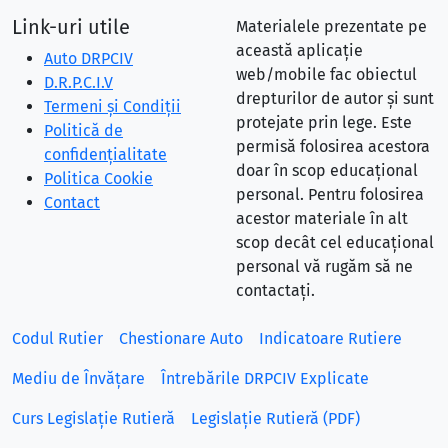
Link-uri utile
Materialele prezentate pe
această aplicație
Auto DRPCIV
web/mobile fac obiectul
D.R.P.C.I.V
drepturilor de autor și sunt
Termeni și Condiții
protejate prin lege. Este
Politică de
permisă folosirea acestora
confidențialitate
doar în scop educațional
Politica Cookie
personal. Pentru folosirea
Contact
acestor materiale în alt
scop decât cel educațional
personal vă rugăm să ne
contactați.
Codul Rutier
Chestionare Auto
Indicatoare Rutiere
Mediu de Învățare
Întrebările DRPCIV Explicate
Curs Legislație Rutieră
Legislație Rutieră (PDF)