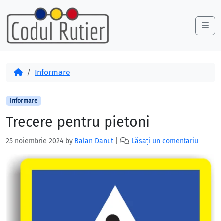
Skip to content
Skip to footer
Me
Acasă
Informare
Informare
Trecere pentru pietoni
25 noiembrie 2024
by
Balan Danut
|
Lăsați un comentariu