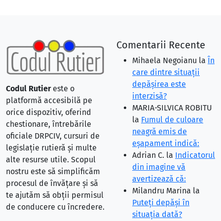
Comentarii Recente
Mihaela Negoianu
la
În
care dintre situaţii
depăşirea este
Codul Rutier
este o
interzisă?
platformă accesibilă pe
MARIA-SILVICA ROBITU
orice dispozitiv, oferind
la
Fumul de culoare
chestionare, întrebările
neagră emis de
oficiale DRPCIV, cursuri de
eşapament indică:
legislație rutieră și multe
Adrian C.
la
Indicatorul
alte resurse utile. Scopul
din imagine vă
nostru este să simplificăm
avertizează că:
procesul de învățare și să
Milandru Marina
la
te ajutăm să obții permisul
Puteţi depăşi în
de conducere cu încredere.
situaţia dată?