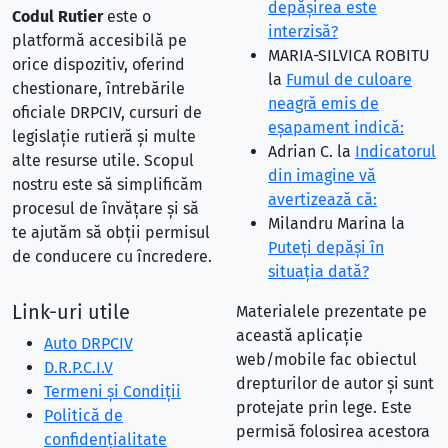
depăşirea este
Codul Rutier
este o
interzisă?
platformă accesibilă pe
MARIA-SILVICA ROBITU
orice dispozitiv, oferind
la
Fumul de culoare
chestionare, întrebările
neagră emis de
oficiale DRPCIV, cursuri de
eşapament indică:
legislație rutieră și multe
Adrian C.
la
Indicatorul
alte resurse utile. Scopul
din imagine vă
nostru este să simplificăm
avertizează că:
procesul de învățare și să
Milandru Marina
la
te ajutăm să obții permisul
Puteţi depăşi în
de conducere cu încredere.
situaţia dată?
Link-uri utile
Materialele prezentate pe
această aplicație
Auto DRPCIV
web/mobile fac obiectul
D.R.P.C.I.V
drepturilor de autor și sunt
Termeni și Condiții
protejate prin lege. Este
Politică de
permisă folosirea acestora
confidențialitate