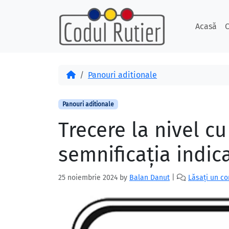
Skip to content
Skip to footer
Acasă
C
Acasă
Panouri aditionale
Panouri aditionale
Trecere la nivel c
semnificația indica
25 noiembrie 2024
by
Balan Danut
|
Lăsați un c