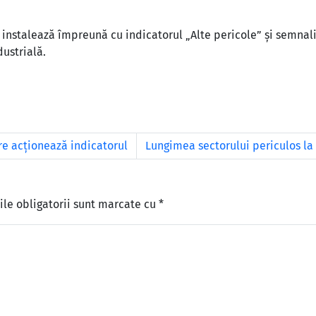
 instalează împreună cu indicatorul „Alte pericole” și semnaliz
dustrială.
re acționează indicatorul
Lungimea sectorului periculos la 
le obligatorii sunt marcate cu
*