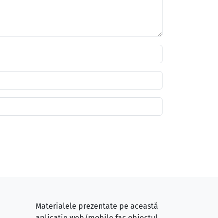
Materialele prezentate pe această
aplicație web/mobile fac obiectul