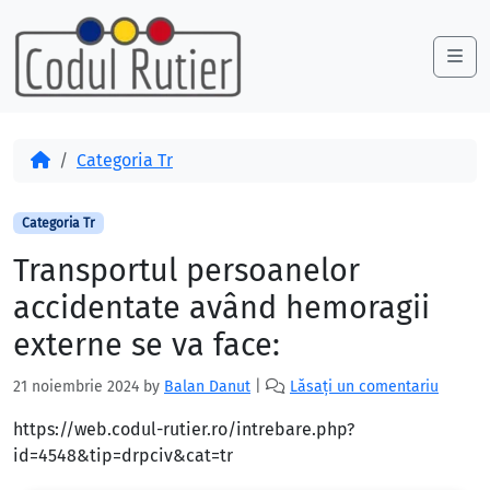
Skip to content
Skip to footer
Me
Acasă
Categoria Tr
Categoria Tr
Transportul persoanelor
accidentate având hemoragii
externe se va face:
21 noiembrie 2024
by
Balan Danut
|
Lăsați un comentariu
https://web.codul-rutier.ro/intrebare.php?
id=4548&tip=drpciv&cat=tr