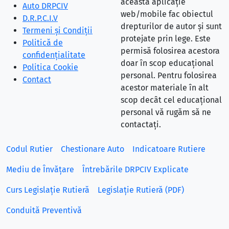
această aplicație
Auto DRPCIV
web/mobile fac obiectul
D.R.P.C.I.V
drepturilor de autor și sunt
Termeni și Condiții
protejate prin lege. Este
Politică de
permisă folosirea acestora
confidențialitate
doar în scop educațional
Politica Cookie
personal. Pentru folosirea
Contact
acestor materiale în alt
scop decât cel educațional
personal vă rugăm să ne
contactați.
Codul Rutier
Chestionare Auto
Indicatoare Rutiere
Mediu de Învățare
Întrebările DRPCIV Explicate
Curs Legislație Rutieră
Legislație Rutieră (PDF)
Conduită Preventivă