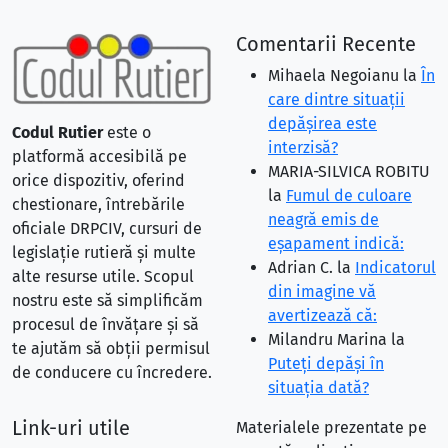
Comentarii Recente
Mihaela Negoianu
la
În
care dintre situaţii
depăşirea este
Codul Rutier
este o
interzisă?
platformă accesibilă pe
MARIA-SILVICA ROBITU
orice dispozitiv, oferind
la
Fumul de culoare
chestionare, întrebările
neagră emis de
oficiale DRPCIV, cursuri de
eşapament indică:
legislație rutieră și multe
Adrian C.
la
Indicatorul
alte resurse utile. Scopul
din imagine vă
nostru este să simplificăm
avertizează că:
procesul de învățare și să
Milandru Marina
la
te ajutăm să obții permisul
Puteţi depăşi în
de conducere cu încredere.
situaţia dată?
Link-uri utile
Materialele prezentate pe