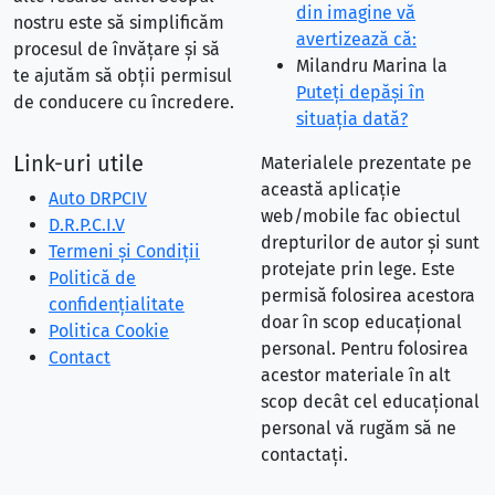
din imagine vă
nostru este să simplificăm
avertizează că:
procesul de învățare și să
Milandru Marina
la
te ajutăm să obții permisul
Puteţi depăşi în
de conducere cu încredere.
situaţia dată?
Link-uri utile
Materialele prezentate pe
această aplicație
Auto DRPCIV
web/mobile fac obiectul
D.R.P.C.I.V
drepturilor de autor și sunt
Termeni și Condiții
protejate prin lege. Este
Politică de
permisă folosirea acestora
confidențialitate
doar în scop educațional
Politica Cookie
personal. Pentru folosirea
Contact
acestor materiale în alt
scop decât cel educațional
personal vă rugăm să ne
contactați.