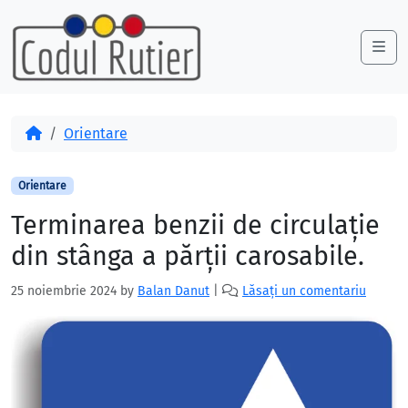
Skip to content
Skip to footer
Me
Acasă
Orientare
Orientare
Terminarea benzii de circulație
din stânga a părții carosabile.
25 noiembrie 2024
by
Balan Danut
|
Lăsați un comentariu