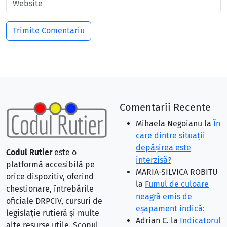
Comentarii Recente
Mihaela Negoianu
la
În
care dintre situaţii
depăşirea este
Codul Rutier
este o
interzisă?
platformă accesibilă pe
MARIA-SILVICA ROBITU
orice dispozitiv, oferind
la
Fumul de culoare
chestionare, întrebările
neagră emis de
oficiale DRPCIV, cursuri de
eşapament indică:
legislație rutieră și multe
Adrian C.
la
Indicatorul
alte resurse utile. Scopul