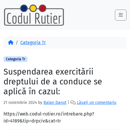
Skip to content
Skip to footer
Me
Acasă
Categoria Tr
Categoria Tr
Suspendarea exercitării
dreptului de a conduce se
aplică în cazul:
21 noiembrie 2024
by
Balan Danut
|
Lăsați un comentariu
https://web.codul-rutier.ro/intrebare.php?
id=4189&tip=drpciv&cat=tr