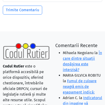
Comentarii Recente
Mihaela Negoianu
la
În
care dintre situaţii
depăşirea este
Codul Rutier
este o
interzisă?
platformă accesibilă pe
MARIA-SILVICA ROBITU
orice dispozitiv, oferind
la
Fumul de culoare
chestionare, întrebările
neagră emis de
oficiale DRPCIV, cursuri de
eşapament indică:
legislație rutieră și multe
Adrian C.
la
Indicatorul
alte resurse utile. Scopul
din imagine vă