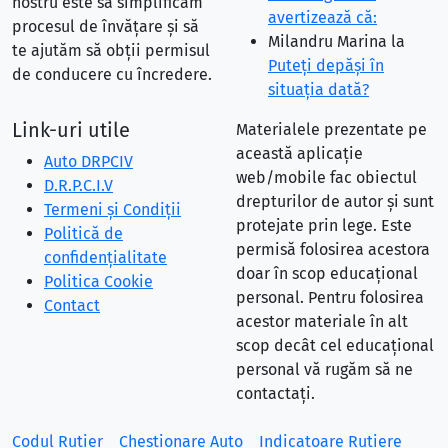
nostru este să simplificăm
avertizează că:
procesul de învățare și să
Milandru Marina
la
te ajutăm să obții permisul
Puteţi depăşi în
de conducere cu încredere.
situaţia dată?
Link-uri utile
Materialele prezentate pe
această aplicație
Auto DRPCIV
web/mobile fac obiectul
D.R.P.C.I.V
drepturilor de autor și sunt
Termeni și Condiții
protejate prin lege. Este
Politică de
permisă folosirea acestora
confidențialitate
doar în scop educațional
Politica Cookie
personal. Pentru folosirea
Contact
acestor materiale în alt
scop decât cel educațional
personal vă rugăm să ne
contactați.
Codul Rutier
Chestionare Auto
Indicatoare Rutiere