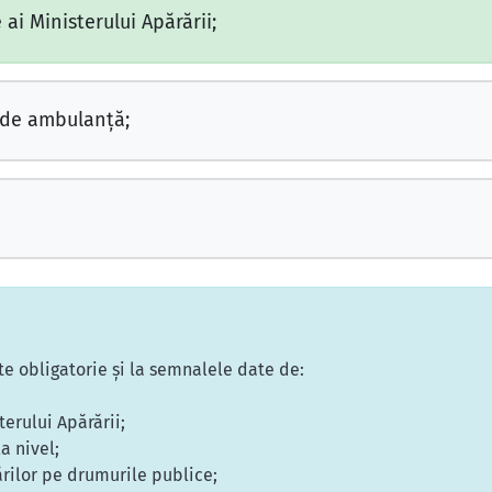
ai Ministerului Apărării;
 de ambulanţă;
ste obligatorie şi la semnalele date de:
terului Apărării;
la nivel;
ărilor pe drumurile publice;