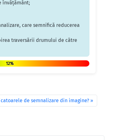
de învăţământ;
emnalizare, care semnifică reducerea
birea traversării drumului de către
12%
icatoarele de semnalizare din imagine?