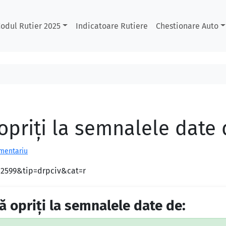
odul Rutier 2025
Indicatoare Rutiere
Chestionare Auto
 opriţi la semnalele date 
omentariu
d=2599&tip=drpciv&cat=r
ă opriţi la semnalele date de: