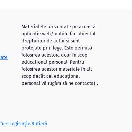
Materialele prezentate pe această
aplicație web/mobile fac obiectul
drepturilor de autor și sunt
protejate prin lege. Este permisă
folosirea acestora doar în scop
tate
educațional personal. Pentru
folosirea acestor materiale în alt
scop decât cel educațional
personal vă rugăm să ne contactați.
Curs Legislație Rutieră