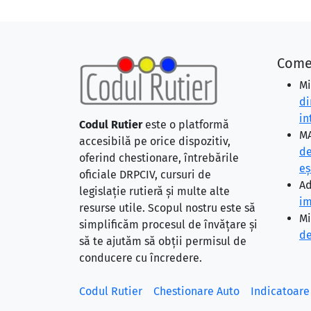
Come
Mi
di
in
Codul Rutier
este o platformă
MA
accesibilă pe orice dispozitiv,
de
oferind chestionare, întrebările
eş
oficiale DRPCIV, cursuri de
Ad
legislație rutieră și multe alte
im
resurse utile. Scopul nostru este să
Mi
simplificăm procesul de învățare și
de
să te ajutăm să obții permisul de
conducere cu încredere.
Codul Rutier
Chestionare Auto
Indicatoare