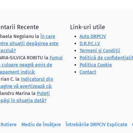
ntarii Recente
Link-uri utile
haela Negoianu
la
În care
Auto DRPCIV
ntre situaţii depăşirea este
D.R.P.C.I.V
terzisă?
Termeni și Condiții
RIA-SILVICA ROBITU
la
Fumul
Politică de confidențiali
 culoare neagră emis de
Politica Cookie
apament indică:
Contact
rian C.
la
Indicatorul din
agine vă avertizează că:
landru Marina
la
Puteţi
păşi în situaţia dată?
 Rutiere
Mediu de Învățare
Întrebările DRPCIV Explicate