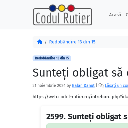
Skip to content
Skip to footer
Acasă
C
Acasă
Redobândire 13 din 15
Redobândire 13 din 15
Sunteţi obligat să
21 noiembrie 2024
by
Balan Danut
|
Lăsați un c
https://web.codul-rutier.ro/intrebare.php?i
2599.
Sunteţi obligat s