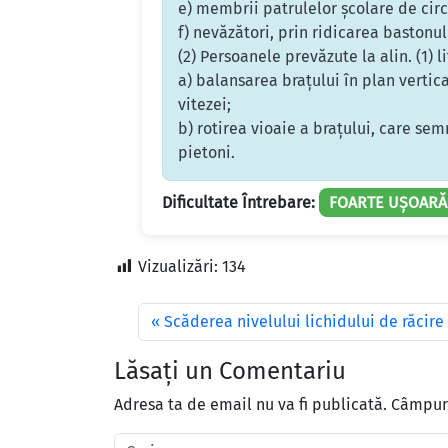
e) membrii patrulelor şcolare de circ
f) nevăzători, prin ridicarea bastonul
(2) Persoanele prevăzute la alin. (1) 
a) balansarea braţului în plan vertic
vitezei;
b) rotirea vioaie a braţului, care sem
pietoni.
Dificultate Întrebare:
FOARTE UȘOARĂ
Vizualizări:
134
Scăderea nivelului lichidului de răcir
Lăsați un Comentariu
Adresa ta de email nu va fi publicată.
Câmpuri