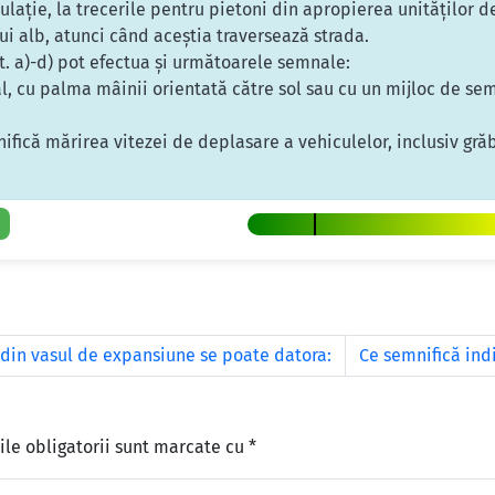
ulaţie, la trecerile pentru pietoni din apropierea unităţilor 
ui alb, atunci când aceştia traversează strada.
lit. a)-d) pot efectua şi următoarele semnale:
al, cu palma mâinii orientată către sol sau cu un mijloc de s
nifică mărirea vitezei de deplasare a vehiculelor, inclusiv gră
e din vasul de expansiune se poate datora:
Ce semnifică ind
le obligatorii sunt marcate cu
*