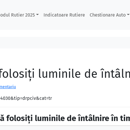
odul Rutier 2025
Indicatoare Rutiere
Chestionare Auto
olosiți luminile de întâln
omentariu
d=4030&tip=drpciv&cat=tr
ă folosiți luminile de întâlnire în tim