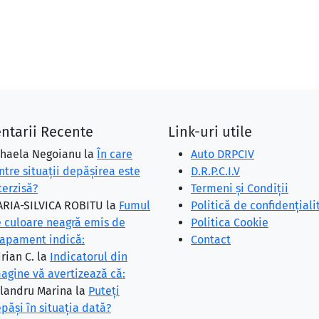
ntarii Recente
Link-uri utile
haela Negoianu
la
În care
Auto DRPCIV
ntre situaţii depăşirea este
D.R.P.C.I.V
terzisă?
Termeni și Condiții
RIA-SILVICA ROBITU
la
Fumul
Politică de confidențiali
 culoare neagră emis de
Politica Cookie
apament indică:
Contact
rian C.
la
Indicatorul din
agine vă avertizează că:
landru Marina
la
Puteţi
păşi în situaţia dată?