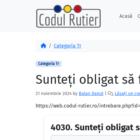
Skip to content
Skip to footer
Acasă
C
Acasă
Categoria Tr
Categoria Tr
Sunteți obligat să f
21 noiembrie 2024
by
Balan Danut
|
Lăsați un c
https://web.codul-rutier.ro/intrebare.php?i
4030.
Sunteți obligat s