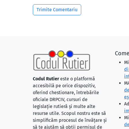
Come
Mi
di
in
Codul Rutier
este o platformă
MA
accesibilă pe orice dispozitiv,
de
oferind chestionare, întrebările
eş
oficiale DRPCIV, cursuri de
Ad
legislație rutieră și multe alte
im
resurse utile. Scopul nostru este să
Mi
simplificăm procesul de învățare și
de
să te ajutăm să obții permisul de