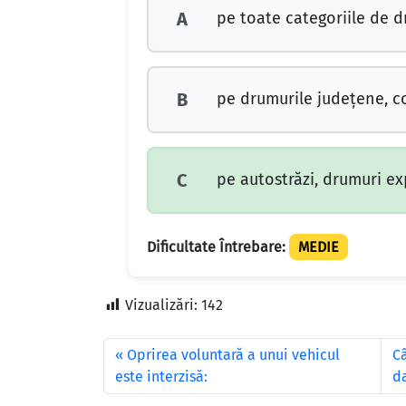
pe toate categoriile de d
A
pe drumurile județene, co
B
pe autostrăzi, drumuri ex
C
Dificultate Întrebare:
MEDIE
Vizualizări:
142
Oprirea voluntară a unui vehicul
Câ
este interzisă:
da