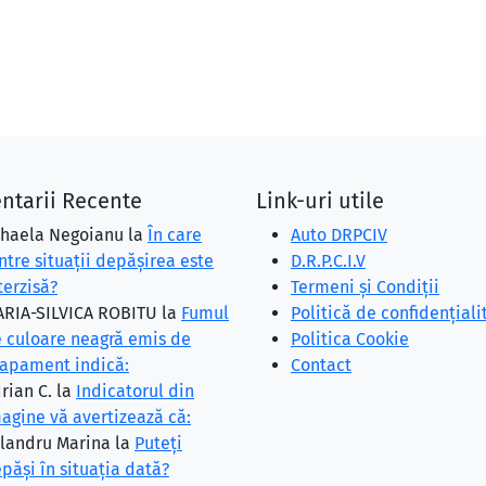
ntarii Recente
Link-uri utile
haela Negoianu
la
În care
Auto DRPCIV
ntre situaţii depăşirea este
D.R.P.C.I.V
terzisă?
Termeni și Condiții
RIA-SILVICA ROBITU
la
Fumul
Politică de confidențiali
 culoare neagră emis de
Politica Cookie
apament indică:
Contact
rian C.
la
Indicatorul din
agine vă avertizează că:
landru Marina
la
Puteţi
păşi în situaţia dată?