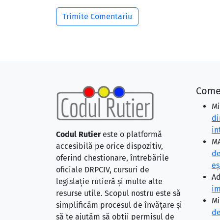
Come
Mi
di
in
Codul Rutier
este o platformă
MA
accesibilă pe orice dispozitiv,
de
oferind chestionare, întrebările
eş
oficiale DRPCIV, cursuri de
Ad
legislație rutieră și multe alte
im
resurse utile. Scopul nostru este să
Mi
simplificăm procesul de învățare și
de
să te ajutăm să obții permisul de