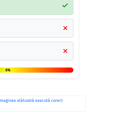
8%
 imaginea alăturată execută corect