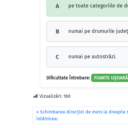
pe toate categoriile de d
A
numai pe drumurile judeţ
B
numai pe autostrăzi.
C
Dificultate Întrebare:
FOARTE UȘOARĂ
Vizualizări:
160
Schimbarea direcţiei de mers la dreapta s
întâlnirea: