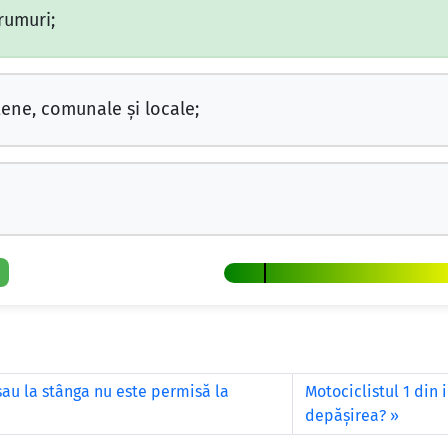
rumuri;
ene, comunale şi locale;
au la stânga nu este permisă la
Motociclistul 1 din
depăşirea?