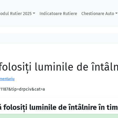
odul Rutier 2025
Indicatoare Rutiere
Chestionare Auto
olosiţi luminile de întâln
omentariu
d=1187&tip=drpciv&cat=a
 folosiţi luminile de întâlnire în tim