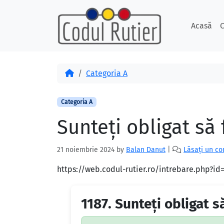
Skip to content
Skip to footer
Acasă
C
Acasă
Categoria A
Categoria A
Sunteţi obligat să f
21 noiembrie 2024
by
Balan Danut
|
Lăsați un c
https://web.codul-rutier.ro/intrebare.php?i
1187.
Sunteţi obligat să