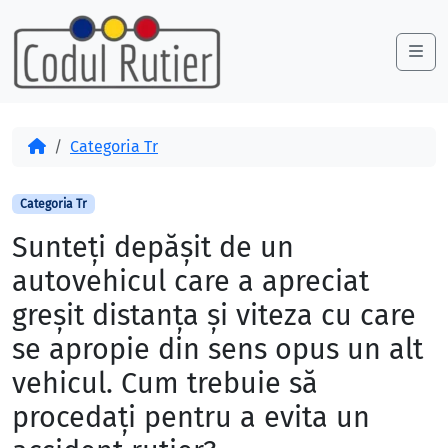
Skip to content
Skip to footer
Me
Acasă
Categoria Tr
Categoria Tr
Sunteți depășit de un
autovehicul care a apreciat
greșit distanța și viteza cu care
se apropie din sens opus un alt
vehicul. Cum trebuie să
procedați pentru a evita un