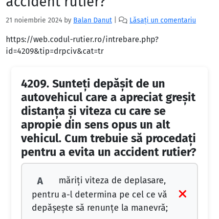
accident rutier?
21 noiembrie 2024
by
Balan Danut
|
Lăsați un comentariu
https://web.codul-rutier.ro/intrebare.php?
id=4209&tip=drpciv&cat=tr
4209.
Sunteți depășit de un
autovehicul care a apreciat greșit
distanța și viteza cu care se
apropie din sens opus un alt
vehicul. Cum trebuie să procedați
pentru a evita un accident rutier?
măriți viteza de deplasare,
A
pentru a-l determina pe cel ce vă
depășește să renunțe la manevră;