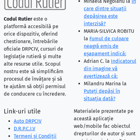
Mihaela Negoianu
la
În
care dintre situaţii
depăşirea este
Codul Rutier
este o
interzisă?
platformă accesibilă pe
MARIA-SILVICA ROBITU
orice dispozitiv, oferind
la
Fumul de culoare
chestionare, întrebările
neagră emis de
oficiale DRPCIV, cursuri de
eşapament indică:
legislație rutieră și multe
Adrian C.
la
Indicatorul
alte resurse utile. Scopul
din imagine vă
nostru este să simplificăm
avertizează că:
procesul de învățare și să
Milandru Marina
la
te ajutăm să obții permisul
Puteţi depăşi în
de conducere cu încredere.
situaţia dată?
Link-uri utile
Materialele prezentate pe
această aplicație
Auto DRPCIV
web/mobile fac obiectul
D.R.P.C.I.V
drepturilor de autor și sunt
Termeni și Condiții