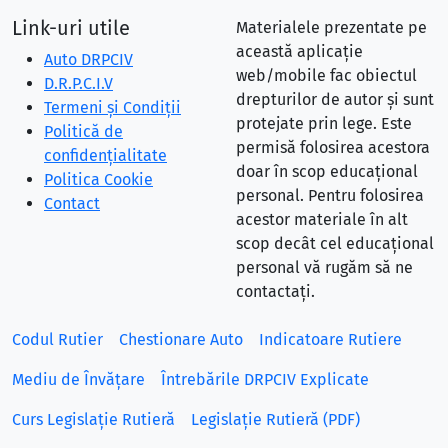
Link-uri utile
Materialele prezentate pe
această aplicație
Auto DRPCIV
web/mobile fac obiectul
D.R.P.C.I.V
drepturilor de autor și sunt
Termeni și Condiții
protejate prin lege. Este
Politică de
permisă folosirea acestora
confidențialitate
doar în scop educațional
Politica Cookie
personal. Pentru folosirea
Contact
acestor materiale în alt
scop decât cel educațional
personal vă rugăm să ne
contactați.
Codul Rutier
Chestionare Auto
Indicatoare Rutiere
Mediu de Învățare
Întrebările DRPCIV Explicate
Curs Legislație Rutieră
Legislație Rutieră (PDF)