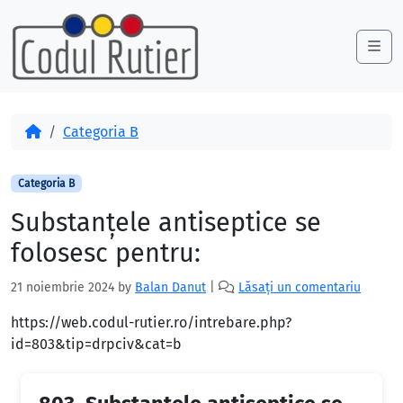
Skip to content
Skip to footer
Me
Acasă
Categoria B
Categoria B
Substanţele antiseptice se
folosesc pentru:
21 noiembrie 2024
by
Balan Danut
|
Lăsați un comentariu
https://web.codul-rutier.ro/intrebare.php?
id=803&tip=drpciv&cat=b