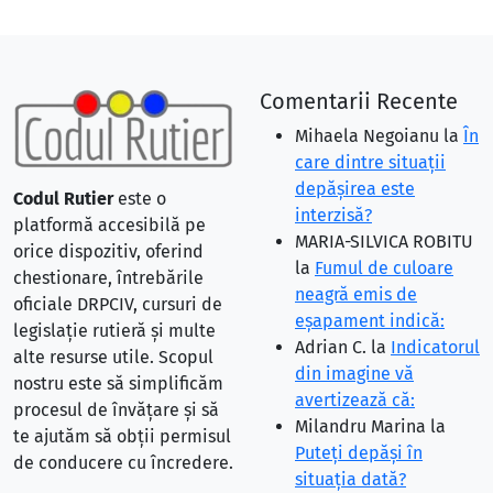
Comentarii Recente
Mihaela Negoianu
la
În
care dintre situaţii
depăşirea este
Codul Rutier
este o
interzisă?
platformă accesibilă pe
MARIA-SILVICA ROBITU
orice dispozitiv, oferind
la
Fumul de culoare
chestionare, întrebările
neagră emis de
oficiale DRPCIV, cursuri de
eşapament indică:
legislație rutieră și multe
Adrian C.
la
Indicatorul
alte resurse utile. Scopul
din imagine vă
nostru este să simplificăm
avertizează că:
procesul de învățare și să
Milandru Marina
la
te ajutăm să obții permisul
Puteţi depăşi în
de conducere cu încredere.
situaţia dată?