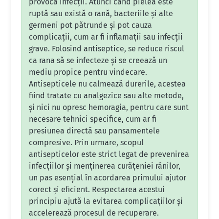
provoca infecții. Atunci când pielea este
ruptă sau există o rană, bacteriile și alte
germeni pot pătrunde și pot cauza
complicații, cum ar fi inflamații sau infecții
grave. Folosind antiseptice, se reduce riscul
ca rana să se infecteze și se creează un
mediu propice pentru vindecare.
Antisepticele nu calmează durerile, acestea
fiind tratate cu analgezice sau alte metode,
și nici nu opresc hemoragia, pentru care sunt
necesare tehnici specifice, cum ar fi
presiunea directă sau pansamentele
compresive. Prin urmare, scopul
antisepticelor este strict legat de prevenirea
infecțiilor și menținerea curățeniei rănilor,
un pas esențial în acordarea primului ajutor
corect și eficient. Respectarea acestui
principiu ajută la evitarea complicațiilor și
accelerează procesul de recuperare.