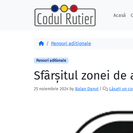
Skip to content
Skip to footer
Acasă
C
Acasă
Panouri aditionale
Panouri aditionale
Sfârșitul zonei de 
25 noiembrie 2024
by
Balan Danut
|
Lăsați un c