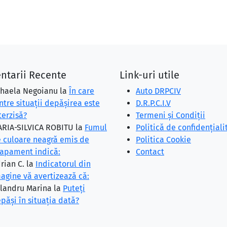
ntarii Recente
Link-uri utile
haela Negoianu
la
În care
Auto DRPCIV
ntre situaţii depăşirea este
D.R.P.C.I.V
terzisă?
Termeni și Condiții
RIA-SILVICA ROBITU
la
Fumul
Politică de confidențiali
 culoare neagră emis de
Politica Cookie
apament indică:
Contact
rian C.
la
Indicatorul din
agine vă avertizează că:
landru Marina
la
Puteţi
păşi în situaţia dată?