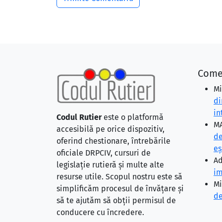
Come
Mi
di
in
Codul Rutier
este o platformă
MA
accesibilă pe orice dispozitiv,
de
oferind chestionare, întrebările
eş
oficiale DRPCIV, cursuri de
Ad
legislație rutieră și multe alte
im
resurse utile. Scopul nostru este să
Mi
simplificăm procesul de învățare și
de
să te ajutăm să obții permisul de
conducere cu încredere.