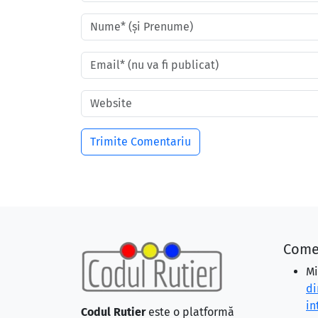
Come
Mi
di
in
Codul Rutier
este o platformă