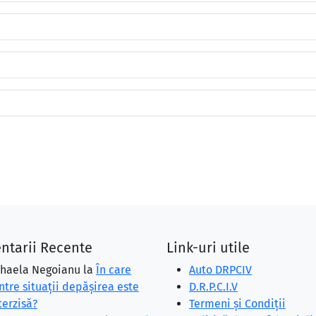
ntarii Recente
Link-uri utile
haela Negoianu
la
În care
Auto DRPCIV
ntre situaţii depăşirea este
D.R.P.C.I.V
terzisă?
Termeni și Condiții