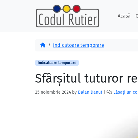
Skip to content
Skip to footer
Acasă
C
Acasă
Indicatoare temporare
Indicatoare temporare
Sfârșitul tuturor re
25 noiembrie 2024
by
Balan Danut
|
Lăsați un c