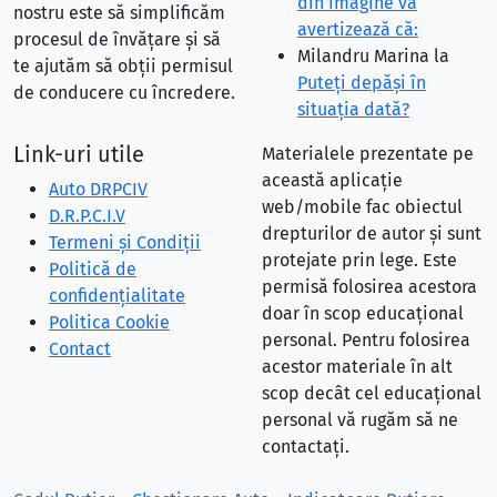
din imagine vă
nostru este să simplificăm
avertizează că:
procesul de învățare și să
Milandru Marina
la
te ajutăm să obții permisul
Puteţi depăşi în
de conducere cu încredere.
situaţia dată?
Link-uri utile
Materialele prezentate pe
această aplicație
Auto DRPCIV
web/mobile fac obiectul
D.R.P.C.I.V
drepturilor de autor și sunt
Termeni și Condiții
protejate prin lege. Este
Politică de
permisă folosirea acestora
confidențialitate
doar în scop educațional
Politica Cookie
personal. Pentru folosirea
Contact
acestor materiale în alt
scop decât cel educațional
personal vă rugăm să ne
contactați.