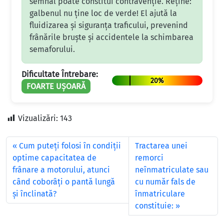
semnal poate constitui contravenție. Reține:
galbenul nu ține loc de verde! El ajută la
fluidizarea și siguranța traficului, prevenind
frânările bruște și accidentele la schimbarea
semaforului.
Dificultate Întrebare:
20%
FOARTE UȘOARĂ
Vizualizări:
143
Cum puteți folosi în condiții
Tractarea unei
optime capacitatea de
remorci
frânare a motorului, atunci
neînmatriculate sau
când coborâți o pantă lungă
cu număr fals de
și înclinată?
înmatriculare
constituie: