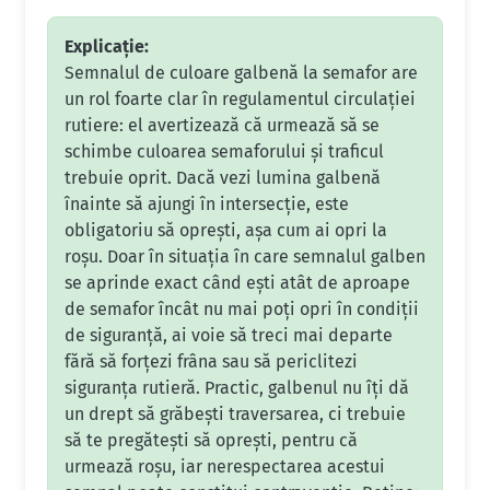
Explicație:
Semnalul de culoare galbenă la semafor are
un rol foarte clar în regulamentul circulației
rutiere: el avertizează că urmează să se
schimbe culoarea semaforului și traficul
trebuie oprit. Dacă vezi lumina galbenă
înainte să ajungi în intersecție, este
obligatoriu să oprești, așa cum ai opri la
roșu. Doar în situația în care semnalul galben
se aprinde exact când ești atât de aproape
de semafor încât nu mai poți opri în condiții
de siguranță, ai voie să treci mai departe
fără să forțezi frâna sau să periclitezi
siguranța rutieră. Practic, galbenul nu îți dă
un drept să grăbești traversarea, ci trebuie
să te pregătești să oprești, pentru că
urmează roșu, iar nerespectarea acestui