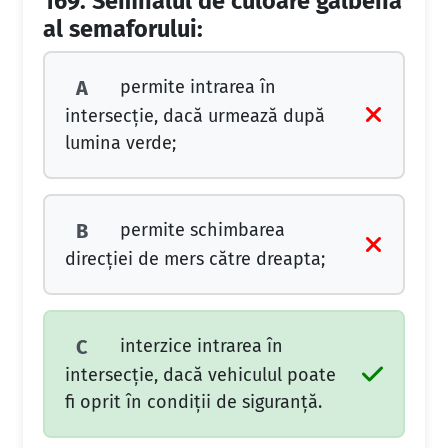
169.
Semnalul de culoare galbenă
al semaforului:
permite intrarea în
A
intersecţie, dacă urmează după
lumina verde;
permite schimbarea
B
direcţiei de mers către dreapta;
interzice intrarea în
C
intersecţie, dacă vehiculul poate
fi oprit în condiţii de siguranţă.