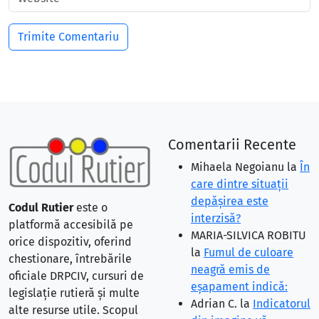
Comentarii Recente
Mihaela Negoianu
la
În
care dintre situaţii
depăşirea este
Codul Rutier
este o
interzisă?
platformă accesibilă pe
MARIA-SILVICA ROBITU
orice dispozitiv, oferind
la
Fumul de culoare
chestionare, întrebările
neagră emis de
oficiale DRPCIV, cursuri de
eşapament indică:
legislație rutieră și multe
Adrian C.
la
Indicatorul
alte resurse utile. Scopul