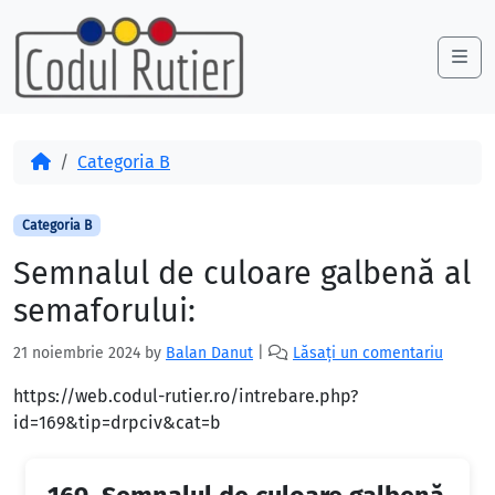
Skip to content
Skip to footer
Me
Acasă
Categoria B
Categoria B
Semnalul de culoare galbenă al
semaforului:
21 noiembrie 2024
by
Balan Danut
|
Lăsați un comentariu
https://web.codul-rutier.ro/intrebare.php?
id=169&tip=drpciv&cat=b