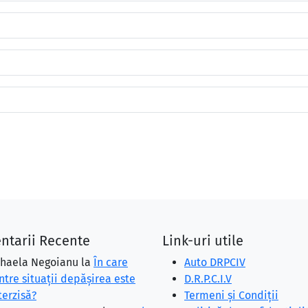
ntarii Recente
Link-uri utile
haela Negoianu
la
În care
Auto DRPCIV
ntre situaţii depăşirea este
D.R.P.C.I.V
terzisă?
Termeni și Condiții