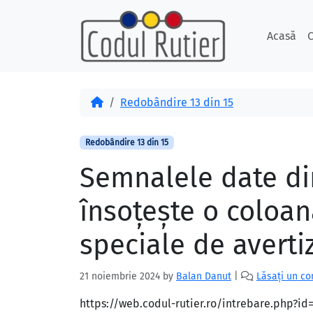
Skip to content
Skip to footer
Acasă
C
Acasă
Redobândire 13 din 15
Redobândire 13 din 15
Semnalele date din
însoţeşte o coloană
speciale de averti
21 noiembrie 2024
by
Balan Danut
|
Lăsați un c
https://web.codul-rutier.ro/intrebare.php?i