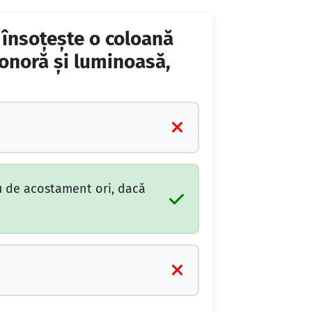
 însoţeşte o coloană
 sonoră şi luminoasă,
u de acostament ori, dacă