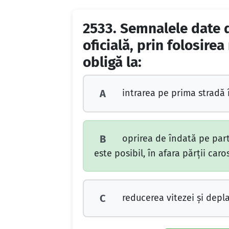
2533.
Semnalele date di
oficială, prin folosire
obligă la:
intrarea pe prima stradă 
A
oprirea de îndată pe part
B
este posibil, în afara părţii caro
reducerea vitezei şi depl
C