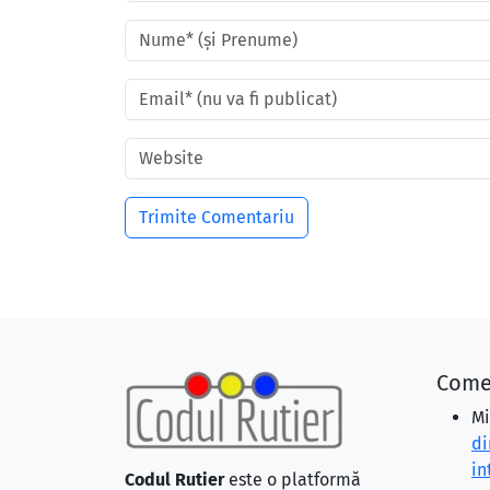
Come
Mi
di
in
Codul Rutier
este o platformă