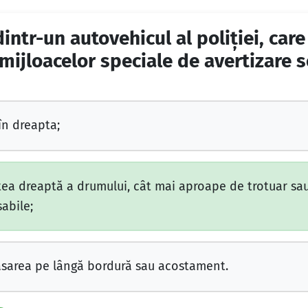
ntr-un autovehicul al poliţiei, care
a mijloacelor speciale de avertizare
în dreapta;
ea dreaptă a drumului, cât mai aproape de trotuar sa
sabile;
asarea pe lângă bordură sau acostament.