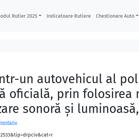
odul Rutier 2025
Indicatoare Rutiere
Chestionare Auto
tr-un autovehicul al poli
 oficială, prin folosirea
zare sonoră şi luminoasă,
omentariu
d=2533&tip=drpciv&cat=r