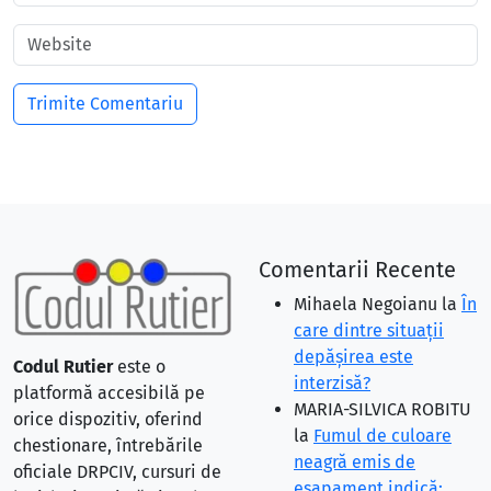
Comentarii Recente
Mihaela Negoianu
la
În
care dintre situaţii
depăşirea este
Codul Rutier
este o
interzisă?
platformă accesibilă pe
MARIA-SILVICA ROBITU
orice dispozitiv, oferind
la
Fumul de culoare
chestionare, întrebările
neagră emis de
oficiale DRPCIV, cursuri de
eşapament indică: