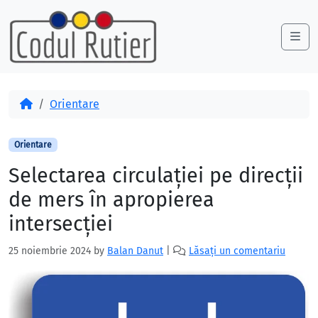
Skip to content
Skip to footer
Me
Acasă
Orientare
Orientare
Selectarea circulației pe direcții
de mers în apropierea
intersecției
25 noiembrie 2024
by
Balan Danut
|
Lăsați un comentariu