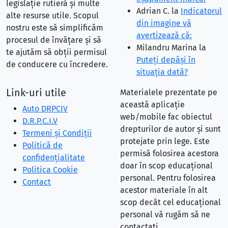
legislație rutieră și multe
Adrian C.
la
Indicatorul
alte resurse utile. Scopul
din imagine vă
nostru este să simplificăm
avertizează că:
procesul de învățare și să
Milandru Marina
la
te ajutăm să obții permisul
Puteţi depăşi în
de conducere cu încredere.
situaţia dată?
Link-uri utile
Materialele prezentate pe
această aplicație
Auto DRPCIV
web/mobile fac obiectul
D.R.P.C.I.V
drepturilor de autor și sunt
Termeni și Condiții
protejate prin lege. Este
Politică de
permisă folosirea acestora
confidențialitate
doar în scop educațional
Politica Cookie
personal. Pentru folosirea
Contact
acestor materiale în alt
scop decât cel educațional
personal vă rugăm să ne
contactați.