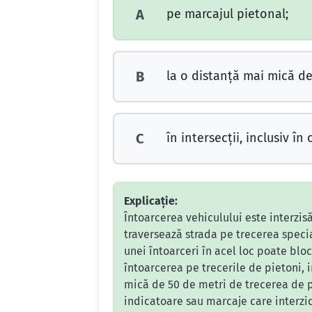
pe marcajul pietonal;
A
la o distanţă mai mică de
B
în intersecţii, inclusiv în 
C
Explicație:
Întoarcerea vehiculului este interzi
traversează strada pe trecerea speci
unei întoarceri în acel loc poate blo
întoarcerea pe trecerile de pietoni, 
mică de 50 de metri de trecerea de pi
indicatoare sau marcaje care interzic 