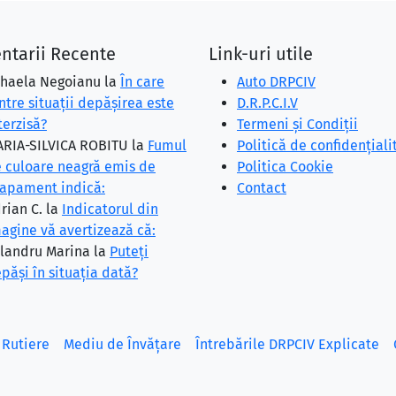
ntarii Recente
Link-uri utile
haela Negoianu
la
În care
Auto DRPCIV
ntre situaţii depăşirea este
D.R.P.C.I.V
terzisă?
Termeni și Condiții
RIA-SILVICA ROBITU
la
Fumul
Politică de confidențiali
 culoare neagră emis de
Politica Cookie
apament indică:
Contact
rian C.
la
Indicatorul din
agine vă avertizează că:
landru Marina
la
Puteţi
păşi în situaţia dată?
 Rutiere
Mediu de Învățare
Întrebările DRPCIV Explicate