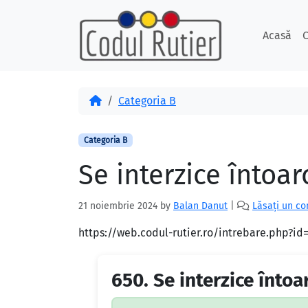
Skip to content
Skip to footer
Acasă
C
Acasă
Categoria B
Categoria B
Se interzice întoar
21 noiembrie 2024
by
Balan Danut
|
Lăsați un c
https://web.codul-rutier.ro/intrebare.php?i
650.
Se interzice întoa