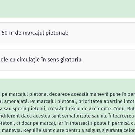
 50 m de marcajul pietonal;
cele cu circulaţie în sens giratoriu.
să pe marcajul pietonal deoarece această manevră pune în peri
al amenajată. Pe marcajul pietonal, prioritatea aparține întot
ca sau speria pietonii, crescând riscul de accidente. Codul Ru
indiferent dacă acestea sunt semaforizate sau nu. Întoarcerea 
etoni, ci doar pe marcaj, iar în intersecții poate fi permisă c
manevra. Regulile sunt clare pentru a asigura siguranța celor m