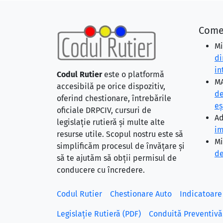
Come
Mi
di
in
Codul Rutier
este o platformă
MA
accesibilă pe orice dispozitiv,
de
oferind chestionare, întrebările
eş
oficiale DRPCIV, cursuri de
Ad
legislație rutieră și multe alte
im
resurse utile. Scopul nostru este să
Mi
simplificăm procesul de învățare și
de
să te ajutăm să obții permisul de
conducere cu încredere.
Codul Rutier
Chestionare Auto
Indicatoare
Legislație Rutieră (PDF)
Conduită Preventivă