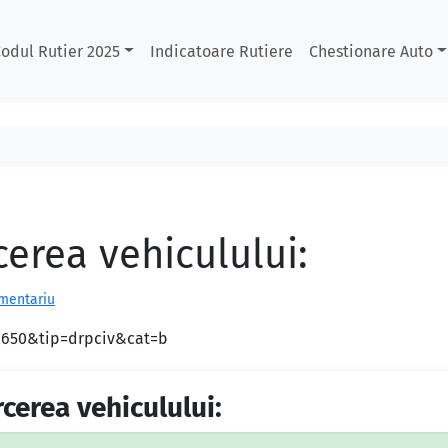
odul Rutier 2025
Indicatoare Rutiere
Chestionare Auto
cerea vehiculului:
omentariu
d=650&tip=drpciv&cat=b
rcerea vehiculului: