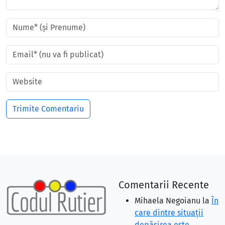
Comentarii Recente
Mihaela Negoianu
la
În
care dintre situaţii
depăşirea este