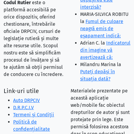
Codul Rutier
este o
interzisă?
platformă accesibilă pe
MARIA-SILVICA ROBITU
orice dispozitiv, oferind
la
Fumul de culoare
chestionare, întrebările
neagră emis de
oficiale DRPCIV, cursuri de
eşapament indică:
legislație rutieră și multe
Adrian C.
la
Indicatorul
alte resurse utile. Scopul
din imagine vă
nostru este să simplificăm
avertizează că:
procesul de învățare și să
Milandru Marina
la
te ajutăm să obții permisul
Puteţi depăşi în
de conducere cu încredere.
situaţia dată?
Link-uri utile
Materialele prezentate pe
această aplicație
Auto DRPCIV
web/mobile fac obiectul
D.R.P.C.I.V
drepturilor de autor și sunt
Termeni și Condiții
protejate prin lege. Este
Politică de
permisă folosirea acestora
confidențialitate
doar în scop educațional