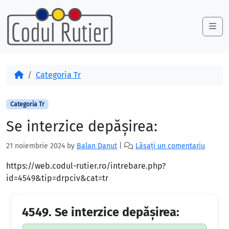
Skip to content
Skip to footer
Me
Acasă
Categoria Tr
Categoria Tr
Se interzice depășirea:
21 noiembrie 2024
by
Balan Danut
|
Lăsați un comentariu
https://web.codul-rutier.ro/intrebare.php?
id=4549&tip=drpciv&cat=tr
4549.
Se interzice depășirea: