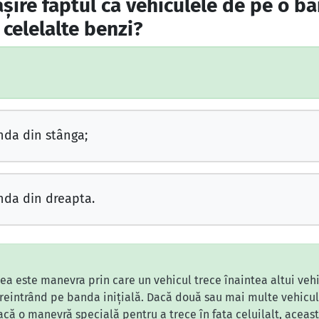
şire faptul că vehiculele de pe o b
 celelalte benzi?
nda din stânga;
nda din dreapta.
a este manevra prin care un vehicul trece înaintea altui vehi
eintrând pe banda inițială. Dacă două sau mai multe vehicule
facă o manevră specială pentru a trece în fața celuilalt, aceas