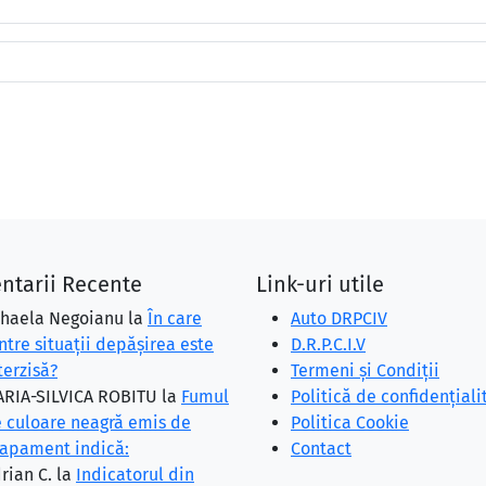
ntarii Recente
Link-uri utile
haela Negoianu
la
În care
Auto DRPCIV
ntre situaţii depăşirea este
D.R.P.C.I.V
terzisă?
Termeni și Condiții
RIA-SILVICA ROBITU
la
Fumul
Politică de confidențiali
 culoare neagră emis de
Politica Cookie
apament indică:
Contact
rian C.
la
Indicatorul din