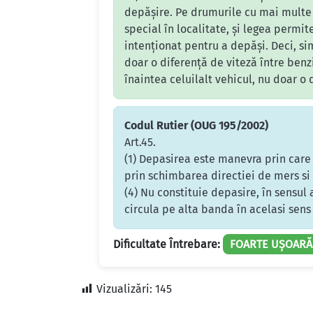
depășire. Pe drumurile cu mai multe 
special în localitate, și legea permit
intenționat pentru a depăși. Deci, s
doar o diferență de viteză între benz
înaintea celuilalt vehicul, nu doar o 
Codul Rutier (OUG 195/2002)
Art.45.
(1) Depasirea este manevra prin care u
prin schimbarea directiei de mers si i
(4) Nu constituie depasire, în sensul 
circula pe alta banda în acelasi sens 
Dificultate Întrebare:
FOARTE UȘOARĂ
Vizualizări:
145