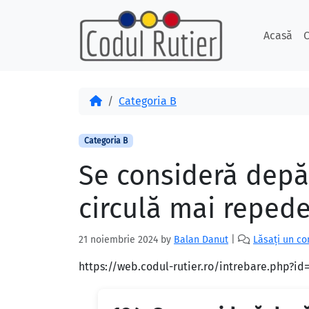
Skip to content
Skip to footer
Acasă
C
Acasă
Categoria B
Categoria B
Se consideră depă
circulă mai repede
21 noiembrie 2024
by
Balan Danut
|
Lăsați un c
https://web.codul-rutier.ro/intrebare.php?i