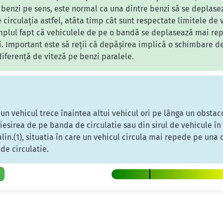
benzi pe sens, este normal ca una dintre benzi să se deplasez
e circulația astfel, atâta timp cât sunt respectate limitele de
implul fapt că vehiculele de pe o bandă se deplasează mai rep
i. Important este să reții că depășirea implică o schimbare de
diferență de viteză pe benzi paralele.
n vehicul trece înaintea altui vehicul ori pe lânga un obstacol
esirea de pe banda de circulatie sau din sirul de vehicule în ca
alin.(1), situatia în care un vehicul circula mai repede pe una
de circulatie.