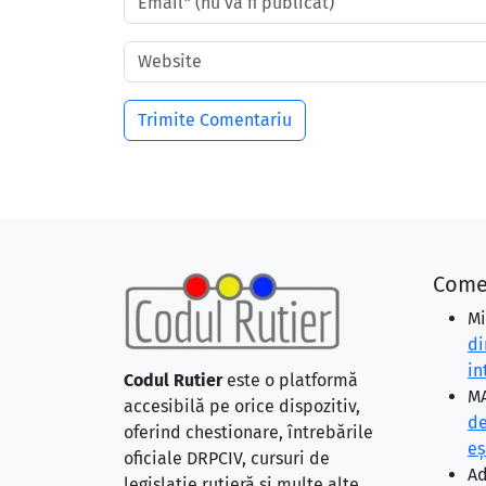
Come
Mi
di
in
Codul Rutier
este o platformă
MA
accesibilă pe orice dispozitiv,
de
oferind chestionare, întrebările
eş
oficiale DRPCIV, cursuri de
Ad
legislație rutieră și multe alte