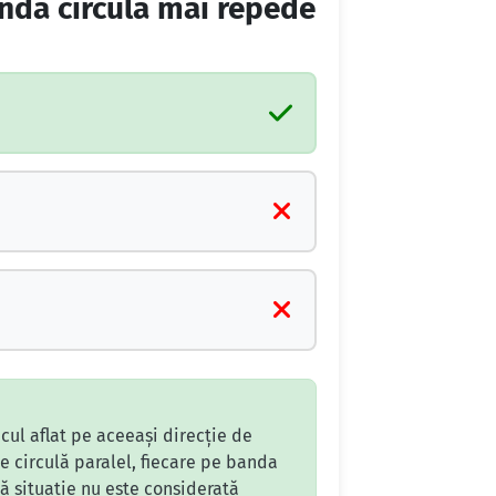
andă circulă mai repede
cul aflat pe aceeași direcție de
 circulă paralel, fiecare pe banda
tă situație nu este considerată