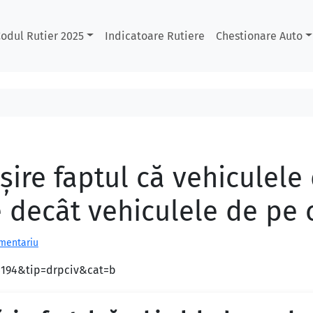
odul Rutier 2025
Indicatoare Rutiere
Chestionare Auto
şire faptul că vehiculele
 decât vehiculele de pe c
omentariu
d=194&tip=drpciv&cat=b