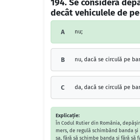
194.
Se consideră depă
decât vehiculele de pe
nu;
A
nu, dacă se circulă pe ba
B
da, dacă se circulă pe ba
C
Explicație:
În Codul Rutier din România, depășire
mers, de regulă schimbând banda și r
sa, fără să schimbe banda și fără să 