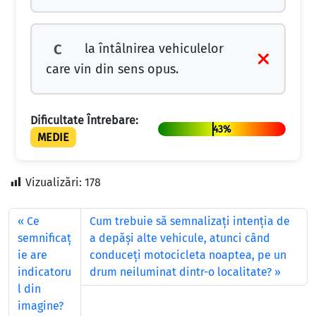
la întâlnirea vehiculelor
C
care vin din sens opus.
Dificultate Întrebare:
43%
MEDIE
Vizualizări:
178
Ce
Cum trebuie să semnalizaţi intenţia de
semnificaţ
a depăşi alte vehicule, atunci când
ie are
conduceţi motocicleta noaptea, pe un
indicatoru
drum neiluminat dintr-o localitate?
l din
imagine?