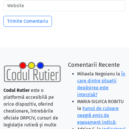
Comentarii Recente
Mihaela Negoianu
la
În
care dintre situaţii
depăşirea este
Codul Rutier
este o
interzisă?
platformă accesibilă pe
MARIA-SILVICA ROBITU
orice dispozitiv, oferind
la
Fumul de culoare
chestionare, întrebările
neagră emis de
oficiale DRPCIV, cursuri de
eşapament indică:
legislație rutieră și multe