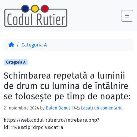
Skip to content
Skip to footer
Me
Acasă
Categoria A
Categoria A
Schimbarea repetată a luminii
de drum cu lumina de întâlnire
se foloseşte pe timp de noapte:
21 noiembrie 2024
by
Balan Danut
|
Lăsați un comentariu
https://web.codul-rutier.ro/intrebare.php?
id=1148&tip=drpciv&cat=a