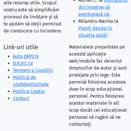
Adrian C.
la
Indicatorul
alte resurse utile. Scopul
din imagine vă
nostru este să simplificăm
avertizează că:
procesul de învățare și să
Milandru Marina
la
te ajutăm să obții permisul
Puteţi depăşi în
de conducere cu încredere.
situaţia dată?
Link-uri utile
Materialele prezentate pe
această aplicație
Auto DRPCIV
web/mobile fac obiectul
D.R.P.C.I.V
drepturilor de autor și sunt
Termeni și Condiții
protejate prin lege. Este
Politică de
permisă folosirea acestora
confidențialitate
doar în scop educațional
Politica Cookie
personal. Pentru folosirea
Contact
acestor materiale în alt
scop decât cel educațional
personal vă rugăm să ne
contactați.