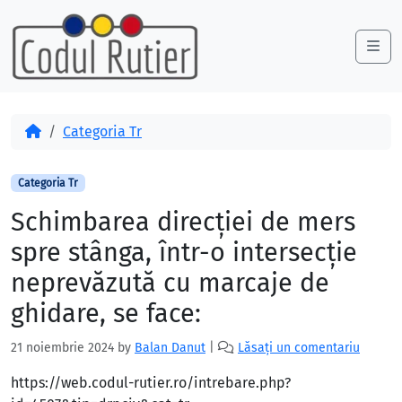
Skip to content
Skip to footer
Me
Acasă
Categoria Tr
Categoria Tr
Schimbarea direcției de mers
spre stânga, într-o intersecție
neprevăzută cu marcaje de
ghidare, se face:
21 noiembrie 2024
by
Balan Danut
|
Lăsați un comentariu
https://web.codul-rutier.ro/intrebare.php?