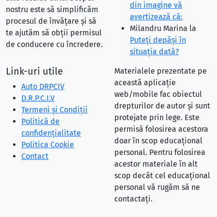
din imagine vă
nostru este să simplificăm
avertizează că:
procesul de învățare și să
Milandru Marina
la
te ajutăm să obții permisul
Puteţi depăşi în
de conducere cu încredere.
situaţia dată?
Link-uri utile
Materialele prezentate pe
această aplicație
Auto DRPCIV
web/mobile fac obiectul
D.R.P.C.I.V
drepturilor de autor și sunt
Termeni și Condiții
protejate prin lege. Este
Politică de
permisă folosirea acestora
confidențialitate
doar în scop educațional
Politica Cookie
personal. Pentru folosirea
Contact
acestor materiale în alt
scop decât cel educațional
personal vă rugăm să ne
contactați.