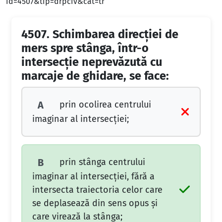
id=4507&tip=drpciv&cat=tr
4507.
Schimbarea direcției de
mers spre stânga, într-o
intersecție neprevăzută cu
marcaje de ghidare, se face:
prin ocolirea centrului
A
imaginar al intersecției;
prin stânga centrului
B
imaginar al intersecției, fără a
intersecta traiectoria celor care
se deplasează din sens opus și
care virează la stânga;