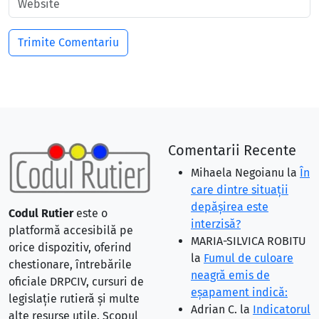
Comentarii Recente
Mihaela Negoianu
la
În
care dintre situaţii
depăşirea este
Codul Rutier
este o
interzisă?
platformă accesibilă pe
MARIA-SILVICA ROBITU
orice dispozitiv, oferind
la
Fumul de culoare
chestionare, întrebările
neagră emis de
oficiale DRPCIV, cursuri de
eşapament indică:
legislație rutieră și multe
Adrian C.
la
Indicatorul
alte resurse utile. Scopul