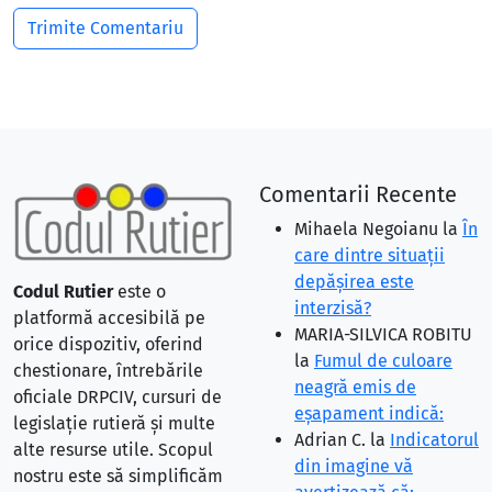
Comentarii Recente
Mihaela Negoianu
la
În
care dintre situaţii
depăşirea este
Codul Rutier
este o
interzisă?
platformă accesibilă pe
MARIA-SILVICA ROBITU
orice dispozitiv, oferind
la
Fumul de culoare
chestionare, întrebările
neagră emis de
oficiale DRPCIV, cursuri de
eşapament indică:
legislație rutieră și multe
Adrian C.
la
Indicatorul
alte resurse utile. Scopul
din imagine vă
nostru este să simplificăm