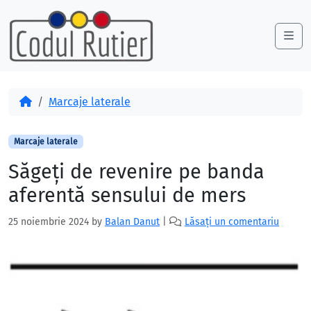
Skip to content
Skip to footer
Me
Acasă
Marcaje laterale
Marcaje laterale
Săgeți de revenire pe banda
aferentă sensului de mers
25 noiembrie 2024
by
Balan Danut
|
Lăsați un comentariu