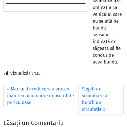
semnalizează
obligația ca
vehiculul care
nu se află pe
banda
sensului
indicată de
săgeata să fie
condus pe
acea bandă.
Vizualizări:
135
Marcaj de reducere a vitezei
Săgeți de
înaintea unor curbe deosebit de
schimbare a
periculoase
benzii de
circulație
Lăsați un Comentariu