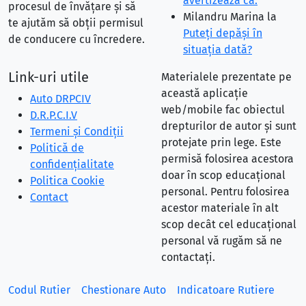
avertizează că:
procesul de învățare și să
Milandru Marina
la
te ajutăm să obții permisul
Puteţi depăşi în
de conducere cu încredere.
situaţia dată?
Link-uri utile
Materialele prezentate pe
această aplicație
Auto DRPCIV
web/mobile fac obiectul
D.R.P.C.I.V
drepturilor de autor și sunt
Termeni și Condiții
protejate prin lege. Este
Politică de
permisă folosirea acestora
confidențialitate
doar în scop educațional
Politica Cookie
personal. Pentru folosirea
Contact
acestor materiale în alt
scop decât cel educațional
personal vă rugăm să ne
contactați.
Codul Rutier
Chestionare Auto
Indicatoare Rutiere