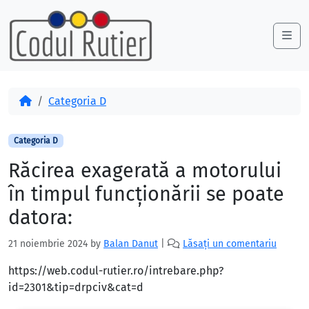
Skip to content
Skip to footer
Me
Acasă
Categoria D
Categoria D
Răcirea exagerată a motorului
în timpul funcţionării se poate
datora:
21 noiembrie 2024
by
Balan Danut
|
Lăsați un comentariu
https://web.codul-rutier.ro/intrebare.php?
id=2301&tip=drpciv&cat=d