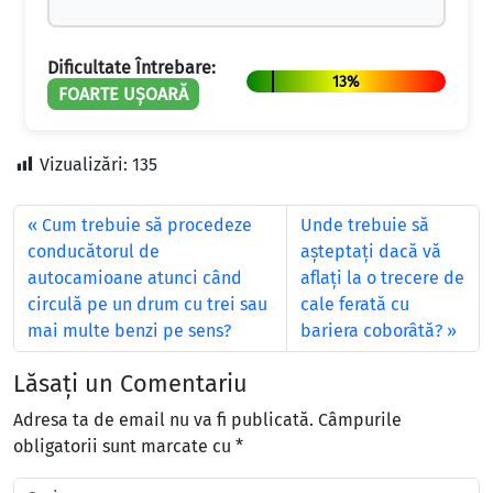
Dificultate Întrebare:
13%
FOARTE UȘOARĂ
Vizualizări:
135
Cum trebuie să procedeze
Unde trebuie să
conducătorul de
așteptați dacă vă
autocamioane atunci când
aflați la o trecere de
circulă pe un drum cu trei sau
cale ferată cu
mai multe benzi pe sens?
bariera coborâtă?
Lăsați un Comentariu
Adresa ta de email nu va fi publicată.
Câmpurile
obligatorii sunt marcate cu
*