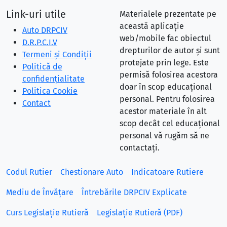
Link-uri utile
Materialele prezentate pe
această aplicație
Auto DRPCIV
web/mobile fac obiectul
D.R.P.C.I.V
drepturilor de autor și sunt
Termeni și Condiții
protejate prin lege. Este
Politică de
permisă folosirea acestora
confidențialitate
doar în scop educațional
Politica Cookie
personal. Pentru folosirea
Contact
acestor materiale în alt
scop decât cel educațional
personal vă rugăm să ne
contactați.
Codul Rutier
Chestionare Auto
Indicatoare Rutiere
Mediu de Învățare
Întrebările DRPCIV Explicate
Curs Legislație Rutieră
Legislație Rutieră (PDF)