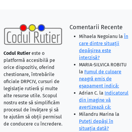
Comentarii Recente
Mihaela Negoianu
la
În
care dintre situaţii
depăşirea este
Codul Rutier
este o
interzisă?
platformă accesibilă pe
MARIA-SILVICA ROBITU
orice dispozitiv, oferind
la
Fumul de culoare
chestionare, întrebările
neagră emis de
oficiale DRPCIV, cursuri de
eşapament indică:
legislație rutieră și multe
Adrian C.
la
Indicatorul
alte resurse utile. Scopul
din imagine vă
nostru este să simplificăm
avertizează că:
procesul de învățare și să
Milandru Marina
la
te ajutăm să obții permisul
Puteţi depăşi în
de conducere cu încredere.
situaţia dată?