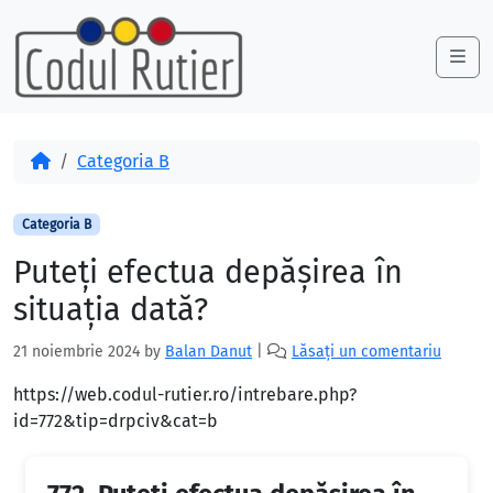
Skip to content
Skip to footer
Me
Acasă
Categoria B
Categoria B
Puteţi efectua depăşirea în
situaţia dată?
21 noiembrie 2024
by
Balan Danut
|
Lăsați un comentariu
https://web.codul-rutier.ro/intrebare.php?
id=772&tip=drpciv&cat=b