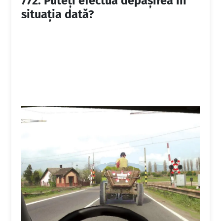
772.
Puteţi efectua depăşirea în
situaţia dată?