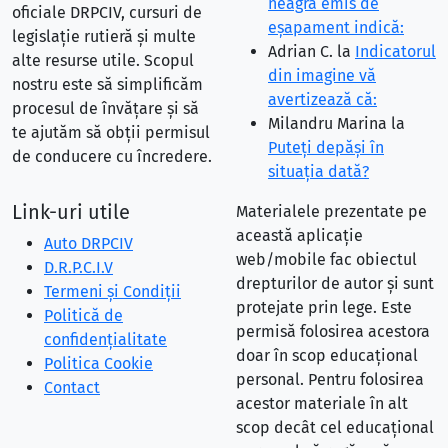
neagră emis de
oficiale DRPCIV, cursuri de
eşapament indică:
legislație rutieră și multe
Adrian C.
la
Indicatorul
alte resurse utile. Scopul
din imagine vă
nostru este să simplificăm
avertizează că:
procesul de învățare și să
Milandru Marina
la
te ajutăm să obții permisul
Puteţi depăşi în
de conducere cu încredere.
situaţia dată?
Link-uri utile
Materialele prezentate pe
această aplicație
Auto DRPCIV
web/mobile fac obiectul
D.R.P.C.I.V
drepturilor de autor și sunt
Termeni și Condiții
protejate prin lege. Este
Politică de
permisă folosirea acestora
confidențialitate
doar în scop educațional
Politica Cookie
personal. Pentru folosirea
Contact
acestor materiale în alt
scop decât cel educațional