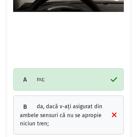
nu;
A
da, dacă v-aţi asigurat din
B
ambele sensuri că nu se apropie
niciun tren;