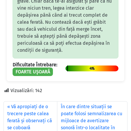
grave. Chiar dacă te-ai asigurat și pare că nu
vine niciun tren, legea interzice clar
depășirea până când ai trecut complet de
calea ferată. Nu contează dacă ești grăbit
sau dacă vehiculul din față merge încet,
trebuie să aștepți până depășești zona
periculoasă ca să poți efectua depășirea în
condiții de siguranță.
Dificultate Întrebare:
4%
FOARTE UȘOARĂ
Vizualizări:
142
Vă apropiați de o
În care dintre situații se
trecere peste calea
poate folosi semnalizarea cu
ferată și observați că
mijloace de avertizare
se coboară
sonoră într-o localitate în